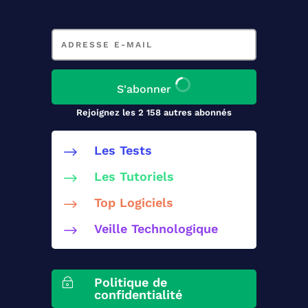
Adresse
e-
mail
S'abonner
Rejoignez les 2 158 autres abonnés
Les Tests
$
Les Tutoriels
$
Top Logiciels
$
Veille Technologique
$
Politique de
~
confidentialité