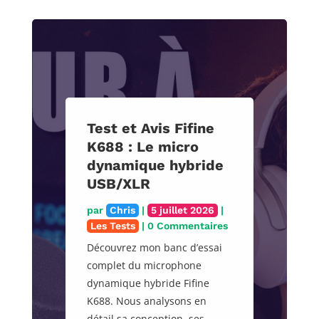
Test et Avis Fifine
K688 : Le micro
dynamique hybride
USB/XLR
par
Chris
|
5 juillet 2026
|
Les Tests
| 0 Commentaires
Découvrez mon banc d’essai
complet du microphone
dynamique hybride Fifine
K688. Nous analysons en
détail sa conception, ses