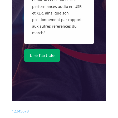
performances audio en USB
et XLR, ainsi que son
positionnement par rapport
aux autres références du
marché.
Lire l'article
Précédente
Prochaine
1
2
3
4
5
6
7
8