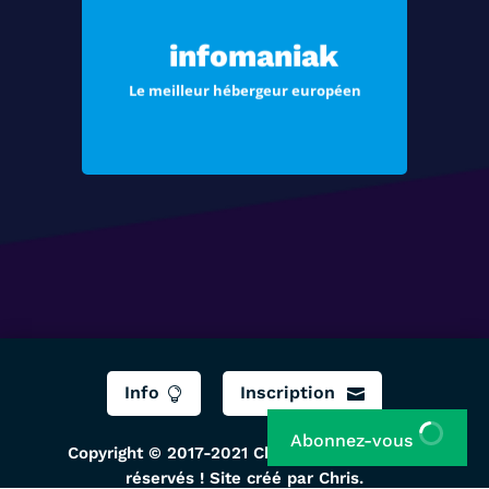
Choisissez Infomaniak, le meilleur
hébergement pour vos sites Web et
infomaniak
vos e-mails
Le meilleur hébergeur européen
Voir les offres
Info
Inscription


Abonnez-vous
Copyright © 2017-2021 ChrisTec, Tous droits
réservés ! Site créé par Chris.