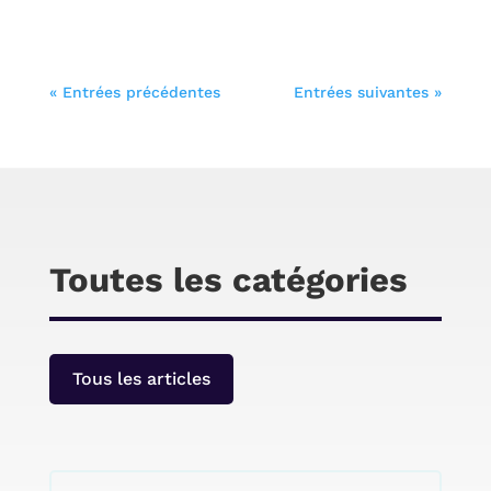
Chris
Le CES est un lieu privilégié pour découvrir des
« Entrées précédentes
Entrées suivantes »
idées rafraîchissantes ou fantaisistes
d’ordinateurs, télévisions et autres appareils
électroniques. Voici un premier aperçu du cru
2020 du CES, dont les innovations finiront pour
la plupart aux oubliettes, mais dont certaines
infuseront dans les appareils électroniques de
demain.
Toutes les catégories
Tous les articles