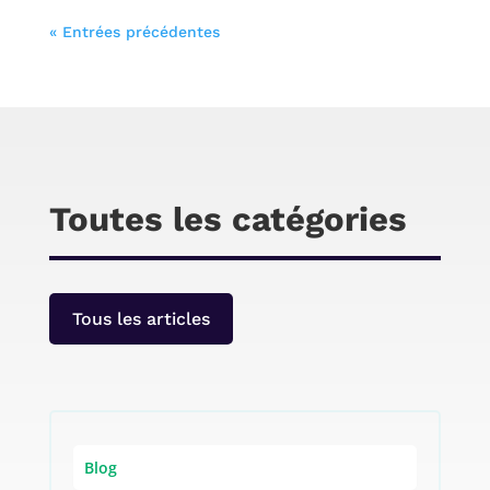
Cet article est consacré à la présentation de
« Entrées précédentes
produits geek et high-tech en promotion sur
Amazon du (26 / 05 / 2023). Le but est de
mettre en avant les bons plans du moment à
fin que vous puissiez faire de bonnes affaires
sur Amazon. Ces promotions ont une durée de
temps limité donc dépêchez-vous de profiter
de ces bonnes affaires.
Toutes les catégories
Tous les articles
Blog