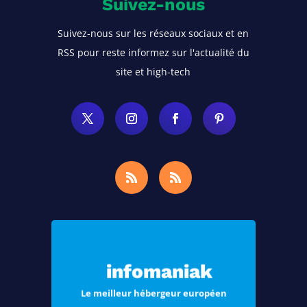
Suivez-nous
Suivez-nous sur les réseaux sociaux et en
RSS pour reste informez sur l'actualité du
site et high-tech
Choisissez Infomaniak, le meilleur
hébergement pour vos sites Web et
infomaniak
vos e-mails
Le meilleur hébergeur européen