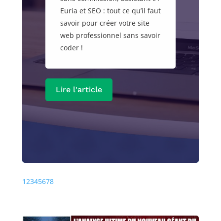
Euria et SEO : tout ce qu’il faut
savoir pour créer votre site
web professionnel sans savoir
coder !
Lire l'article
Précédente
Prochaine
1
2
3
4
5
6
7
8