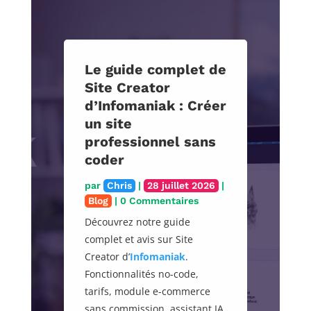
Le guide complet de
Site Creator
d’Infomaniak : Créer
un site
professionnel sans
coder
par
Chris
|
28 juillet 2026
|
Blog
| 0 Commentaires
Découvrez notre guide
complet et avis sur Site
Creator d’
Infomaniak
.
Fonctionnalités no-code,
tarifs, module e-commerce
sans commission, assistant IA