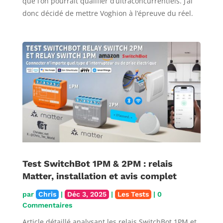
que l’on pourrait qualifier d’ultraconcurrentiels. J’ai
donc décidé de mettre Voghion à l’épreuve du réel.
Test SwitchBot 1PM & 2PM : relais
Matter, installation et avis complet
par
Chris
|
Déc 3, 2025
|
Les Tests
| 0
Commentaires
Article détaillé analysant les relais SwitchBot 1PM et