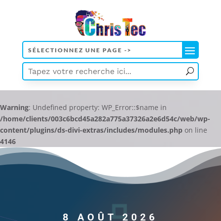
Warning
: Undefined property: WP_Error::$name in
/home/clients/003c6bcd45a282a775a37326a2e6d54c/web/wp-
content/plugins/ds-divi-extras/includes/modules.php
on line
4146
8 AOÛT 2026