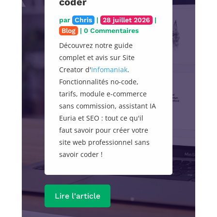
coder
par
Chris
|
28 juillet 2026
|
Blog
| 0 Commentaires
Découvrez notre guide
complet et avis sur Site
Creator d'
Infomaniak
.
Fonctionnalités no-code,
tarifs, module e-commerce
sans commission, assistant IA
Euria et SEO : tout ce qu'il
faut savoir pour créer votre
site web professionnel sans
savoir coder !
Lire l'article