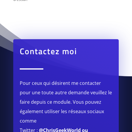
Contactez moi
Pour ceux qui désirent me contacter
pour une toute autre demande veuillez le
faire depuis ce module.
Vous pouvez
également utiliser les réseaux sociaux
comme
Twitter :
@ChrisGeekWorld
ou