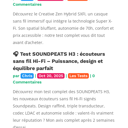
Commentaires
Découvrez le Creative Zen Hybrid SXFI, un casque
sans fil immersif qui intègre la technologie Super X-
Fi. Son spatial bluffant, autonomie de 70h, confort et
prix accessible : notre test complet vous dit tout
avant d’acheter.
🎧 Test SOUNDPEATS H3 : écouteurs
sans fil Hi-Fi – Puissance, design et
équilibre parfait
par
Chris
|
Oct 20, 2025
|
Les Tests
| 0
Commentaires
Découvrez mon test complet des SOUNDPEATS H3,
les nouveaux écouteurs sans fil Hi-Fi signés
Soundpeats. Design raffiné, triple transducteur,
codec LDAC et autonomie solide : valent-ils vraiment
leur réputation ? Mon avis complet après 2 semaines
d’essai.