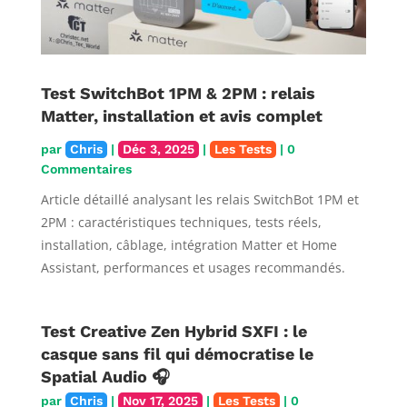
Test SwitchBot 1PM & 2PM : relais
Matter, installation et avis complet
par
Chris
|
Déc 3, 2025
|
Les Tests
| 0
Commentaires
Article détaillé analysant les relais SwitchBot 1PM et
2PM : caractéristiques techniques, tests réels,
installation, câblage, intégration Matter et Home
Assistant, performances et usages recommandés.
Test Creative Zen Hybrid SXFI : le
casque sans fil qui démocratise le
Spatial Audio 🎧
par
Chris
|
Nov 17, 2025
|
Les Tests
| 0