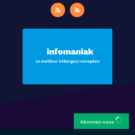
Choisissez Infomaniak, le meilleur
hébergement pour vos sites Web et
infomaniak
vos e-mails
Le meilleur hébergeur européen
Voir les offres
Abonnez-vous