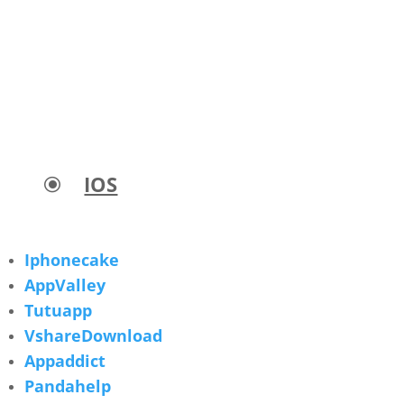
IOS
\
Iphonecake
AppValley
Tutuapp
VshareDownload
Appaddict
Pandahelp