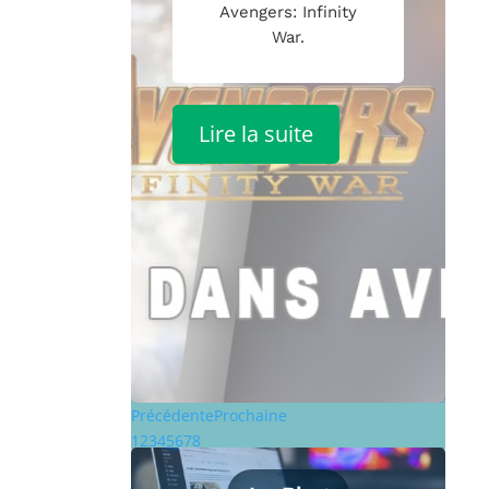
Avengers: Infinity
War.
Lire la suite
Précédente
Prochaine
1
2
3
4
5
6
7
8