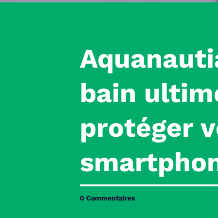
Aquanauti
bain ultim
protéger v
smartphon
0 Commentaires