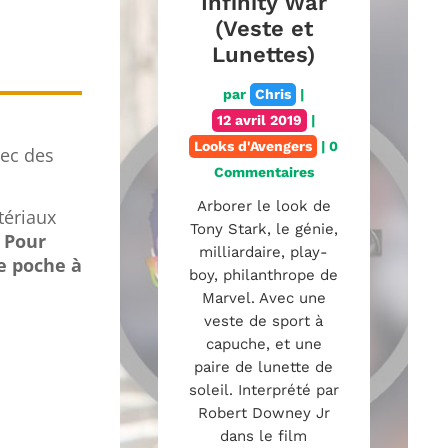
Infinity War
(Veste et
Lunettes)
par
Chris
|
12 avril 2019
|
Looks d'Avengers
| 0
vec des
Commentaires
Arborer le look de
tériaux
Tony Stark, le génie,
.
Pour
milliardaire, play-
e poche à
boy, philanthrope de
Marvel. Avec une
veste de sport à
capuche, et une
paire de lunette de
soleil. Interprété par
Robert Downey Jr
dans le film