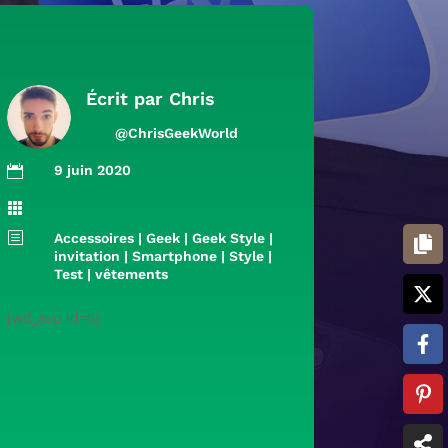
Écrit par
Chris
@ChrisGeekWorld
9 juin 2020


b
Accessoires
|
Geek
|
Geek Style
|
invitation
|
Smartphone
|
Style
|
Test
|
vêtements
[wd_asp id=5]