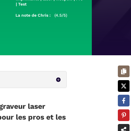
|
Test
La note de Chris :
(4.5/5)
graveur laser
p
our les pros et les