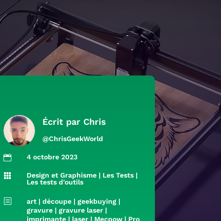
Écrit par
Chris
@ChrisGeekWorld
4 octobre 2023

Design et Graphisme
|
Les Tests
|

Les tests d'outils
b
art
|
découpe
|
geekbuying
|
gravure
|
gravure laser
|
imprimante
|
laser
|
Mecpow
|
Pro