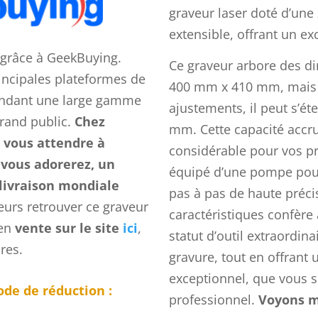
graveur laser doté d’une
extensible, offrant un exc
 grâce à GeekBuying.
Ce graveur arbore des d
incipales plateformes de
400 mm x 410 mm, mais 
endant une large gamme
ajustements, il peut s’é
grand public.
Chez
mm. Cette capacité accru
 vous attendre à
considérable pour vos pro
 vous adorerez, un
équipé d’une pompe pour 
 livraison mondiale
pas à pas de haute préci
eurs retrouver ce graveur
caractéristiques confèr
 en
vente sur le site
ici
,
statut d’outil extraordin
res.
gravure, tout en offrant 
exceptionnel, que vous 
ode de réduction :
professionnel.
Voyons m