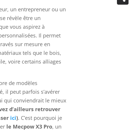
ur, un entrepreneur ou un
 se révèle être un
que vous aspirez à
personnalisées. Il permet
gravés sur mesure en
matériaux tels que le bois,
tile, voire certains alliages
thore de modèles
, il peut parfois s’avérer
ui qui conviendrait le mieux
ez d’ailleurs retrouver
aser
ici
)
. C’est pourquoi je
ter
le Mecpow X3 Pro
, un