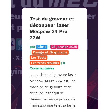
Test du graveur et
découpeur laser
Mecpow X4 Pro
22W
par
Chris
|
28 janvier 2025
|
Design et Graphisme
,
Les Tests
,
Les tests d'outils
| 0
Commentaires
La machine de gravure laser
Mecpow X4 Pro 22W est une
machine de gravure et de
découpe laser qui se
démarque par sa puissance
impressionnante et sa large