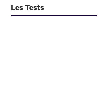
Les Tests
TEST ET AVIS FIFINE K688 :
LE MICRO DYNAMIQUE
HYBRIDE USB/XLR