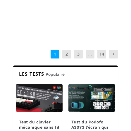
qui promet de révolutionner la manière dont
on filme avec un smartphone.
Lire la suite
1
2
3
...
14
LES TESTS
Populaire
Test du clavier
Test du Podofo
mécanique sans fil
A3073 l’écran qui