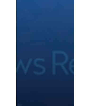
ChrisTec sur
New
Republic et
plus encore
Si vous possédez un
compte sur
l'application News
Republic disponible
sur Android et iOS,
n'hésitez pas à
e
suivre le profil de