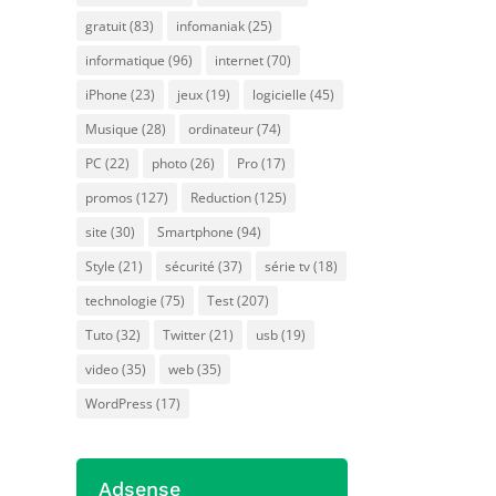
gratuit
(83)
infomaniak
(25)
informatique
(96)
internet
(70)
iPhone
(23)
jeux
(19)
logicielle
(45)
Musique
(28)
ordinateur
(74)
PC
(22)
photo
(26)
Pro
(17)
promos
(127)
Reduction
(125)
site
(30)
Smartphone
(94)
Style
(21)
sécurité
(37)
série tv
(18)
technologie
(75)
Test
(207)
it
Tuto
(32)
Twitter
(21)
usb
(19)
video
(35)
web
(35)
WordPress
(17)
Adsense