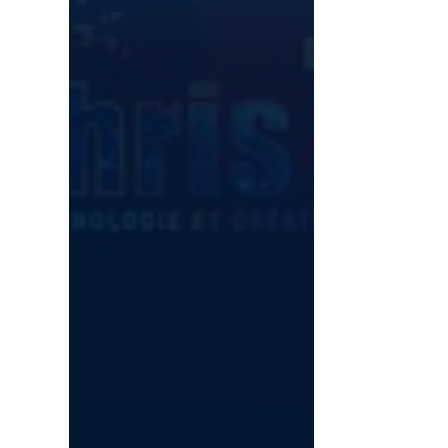
ChrisTec. Vous y
retrouverez les
articles disponibles
sur le site et plus
encore. J'espère
vous y retrouver
nombreux. À
bientôt sur News
Republic.
Ici
pour
Android et
ici
pour
iOS.
News
Republic