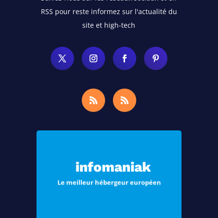
RSS pour reste informez sur l'actualité du
site et high-tech
Choisissez Infomaniak, le meilleur
hébergement pour vos sites Web et
infomaniak
vos e-mails
Le meilleur hébergeur européen
Voir les offres