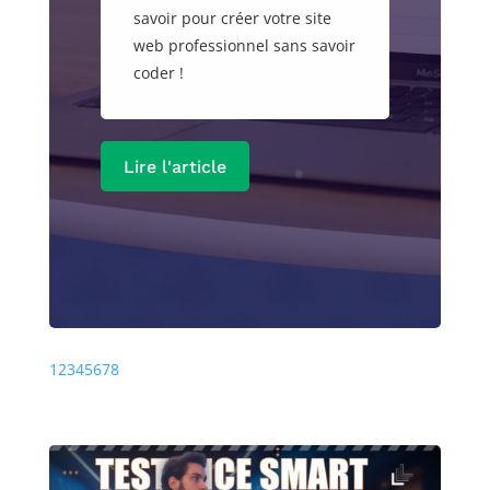
savoir pour créer votre site
web professionnel sans savoir
coder !
Lire l'article
Précédente
Prochaine
1
2
3
4
5
6
7
8