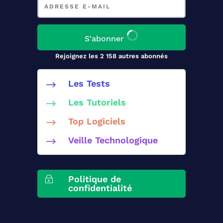
e-
mail
S'abonner
Rejoignez les 2 158 autres abonnés
Les Tests
$
Les Tutoriels
$
Top Logiciels
$
Veille Technologique
$
Politique de
~
confidentialité