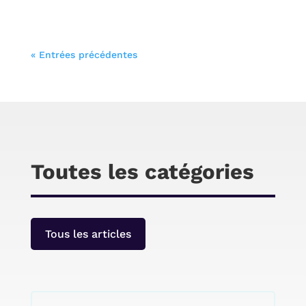
Vous cherchez à améliorer l’expérience dans
« Entrées précédentes
votre voiture sans tracas ni câblage complexe ?
Le Podofo A3470G3G4 est la solution ultime
pour ceux qui veulent profiter de Carplay et
d’Android Auto sans tracas. Le Podofo
A3470G3G4 offre une expérience de conduite
sans précédent grâce à ses doubles caméras
avant et arrière.
Toutes les catégories
Tous les articles