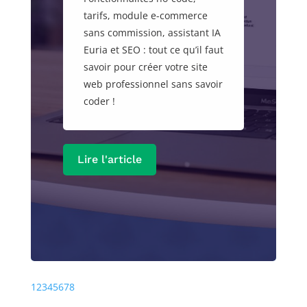
tarifs, module e-commerce
sans commission, assistant IA
Euria et SEO : tout ce qu’il faut
savoir pour créer votre site
web professionnel sans savoir
coder !
Lire l'article
Précédente
Prochaine
1
2
3
4
5
6
7
8