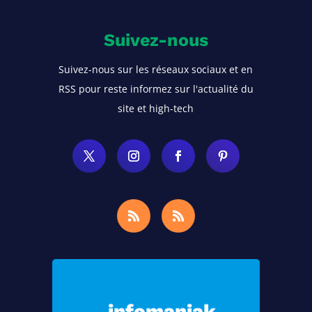
Suivez-nous
Suivez-nous sur les réseaux sociaux et en
RSS pour reste informez sur l'actualité du
site et high-tech
Choisissez Infomaniak, le meilleur
hébergement pour vos sites Web et
infomaniak