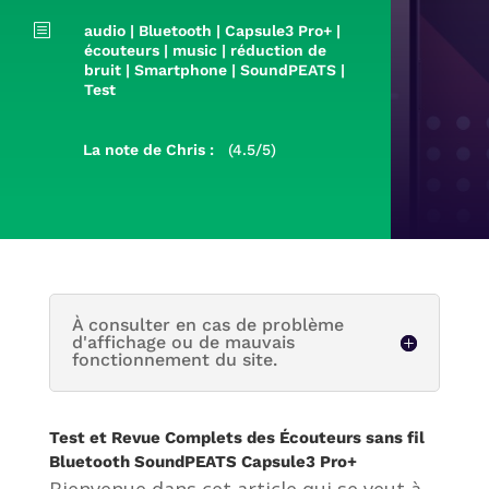
b
audio
|
Bluetooth
|
Capsule3 Pro+
|
écouteurs
|
music
|
réduction de
bruit
|
Smartphone
|
SoundPEATS
|
Test
La note de Chris :
(4.5/5)
À consulter en cas de problème
d'affichage ou de mauvais
fonctionnement du site.
Test et Revue Complets des Écouteurs sans fil
Bluetooth SoundPEATS Capsule3 Pro+