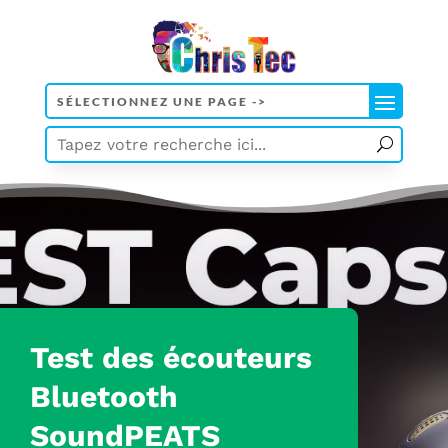
Test
des écouteurs
Bluetooth
SoundPEATS