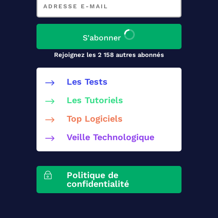
e-
mail
S'abonner
Rejoignez les 2 158 autres abonnés
Les Tests
$
Les Tutoriels
$
Top Logiciels
$
Veille Technologique
$
Politique de
~
confidentialité