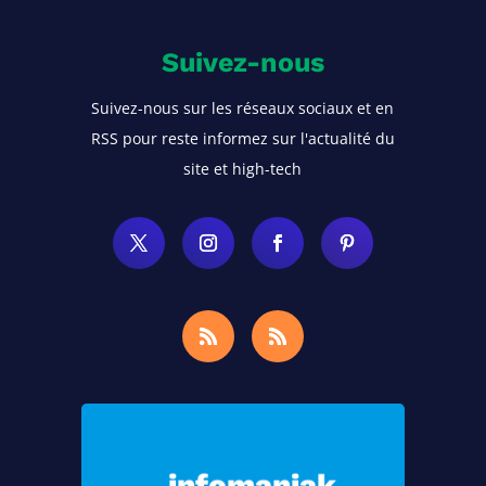
Suivez-nous
Suivez-nous sur les réseaux sociaux et en
RSS pour reste informez sur l'actualité du
site et high-tech
Choisissez Infomaniak, le meilleur
hébergement pour vos sites Web et
infomaniak