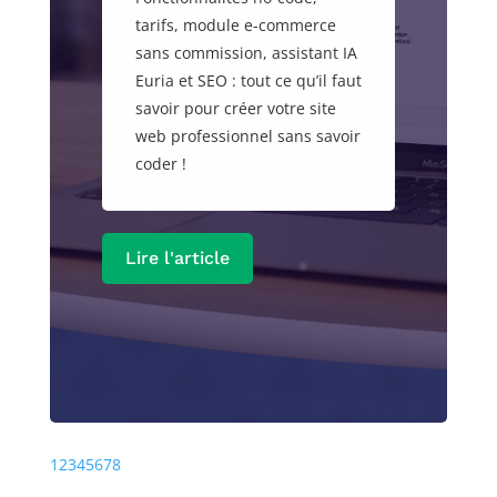
tarifs, module e-commerce
sans commission, assistant IA
Euria et SEO : tout ce qu’il faut
savoir pour créer votre site
web professionnel sans savoir
coder !
Lire l'article
Précédente
Prochaine
1
2
3
4
5
6
7
8