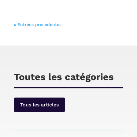
Bienvenue sur cet article de test, qui sera
« Entrées précédentes
consacré à la webcam PC-LM4 de Aukey. J’ai
déjà testé d’autres webcams de cette marque
sur le site. Cette webcam à plusieurs
similitudes avec la version (pc-lm3) proposée
par la même marque, mais elle a également
quelques petites différences.
Toutes les catégories
Tous les articles