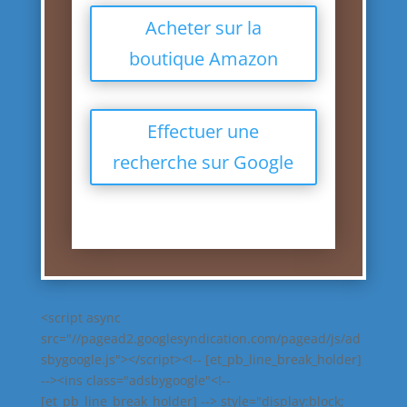
Acheter sur la
boutique Amazon
Effectuer une
recherche sur Google
<script async
src="//pagead2.googlesyndication.com/pagead/js/ad
sbygoogle.js"></script><!-- [et_pb_line_break_holder]
--><ins class="adsbygoogle"<!--
[et_pb_line_break_holder] --> style="display:block;