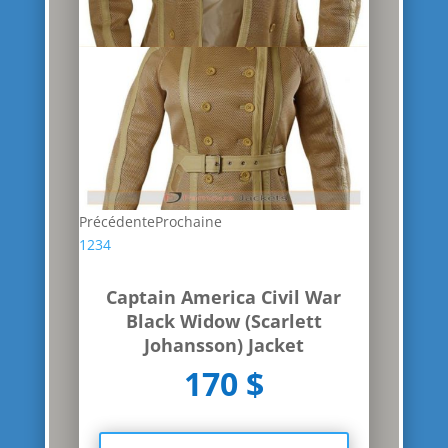
Précédente
Prochaine
1
2
3
4
Captain America Civil War
Black Widow (Scarlett
Johansson) Jacket
170 $