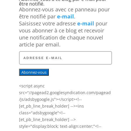
être notifié.
Abonnez-vous avec ce panneau pour
être notifié par
e-mail
.
Saisissez votre adresse
e-mail
pour
vous abonner à ce blog et recevoir
une notification de chaque nouvel
article par email.
A
d
r
e
s
s
<script async
e
src="//pagead2.googlesyndication.com/pagead
e
/js/adsbygoogle.js"></script><!--
-
[et_pb_line_break_holder] --><ins
m
class="adsbygoogle"<!--
a
[et_pb_line_break_holder] -->
i
style="display:block; text-align:center;"<!--