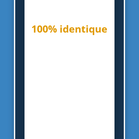
J BRAND 620 Power
Stretch mid-rise
skinny jeans
100% identique
– Denim stretch indigo
– Passants de ceinture,
quatre poches, couture
orange
– Bouton en cuivre
estampé par un concepteur
et fermeture à glissière
dissimulée à la taille
– 98% coton, 2% élasthanne
– Lavage en machine à