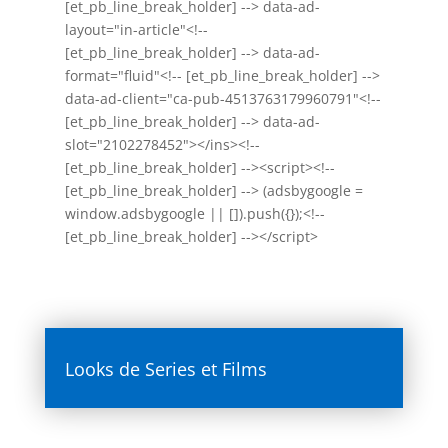
l
[et_pb_line_break_holder] --> data-ad-
layout="in-article"<!--
[et_pb_line_break_holder] --> data-ad-
format="fluid"<!-- [et_pb_line_break_holder] -->
data-ad-client="ca-pub-4513763179960791"<!--
[et_pb_line_break_holder] --> data-ad-
slot="2102278452"></ins><!--
[et_pb_line_break_holder] --><script><!--
[et_pb_line_break_holder] --> (adsbygoogle =
window.adsbygoogle || []).push({});<!--
[et_pb_line_break_holder] --></script>
Looks de Series et Films