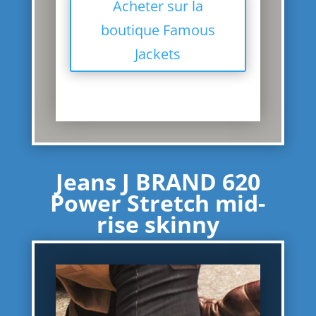
Acheter sur la
boutique Famous
Jackets
Jeans J BRAND 620
Power Stretch mid-
rise skinny