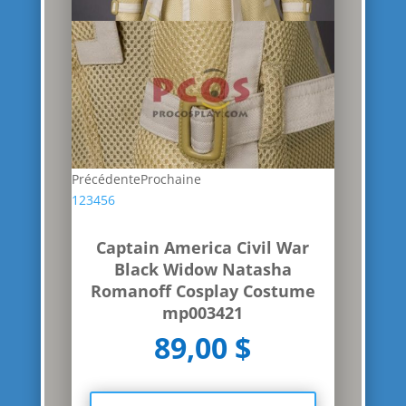
Précédente
Prochaine
1
2
3
4
5
6
Captain America Civil War
Black Widow Natasha
Romanoff Cosplay Costume
mp003421
89,00 $