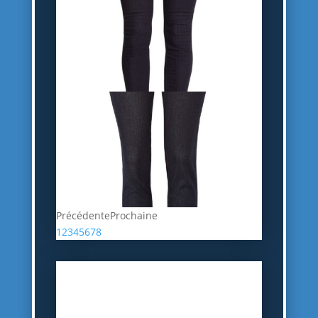
Précédente
Prochaine
1
2
3
4
5
6
7
8