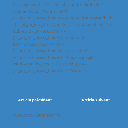
text-align:center;"<!-- [et_pb_line_break_holder] -->
data-ad-layout="in-article"<!--
[et_pb_line_break_holder] --> data-ad-format="fluid"
<!-- [et_pb_line_break_holder] --> data-ad-client="ca-
pub-4513763179960791"<!--
[et_pb_line_break_holder] --> data-ad-
slot="2102278452"></ins><!--
[et_pb_line_break_holder] --><script><!--
[et_pb_line_break_holder] --> (adsbygoogle =
window.adsbygoogle || []).push({});<!--
[et_pb_line_break_holder] --></script>
←
Article précédent
Article suivant
→
[wpautbox authorid="1"]