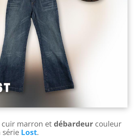
 cuir marron et
d
ébardeur
couleur
a série
Lost
.