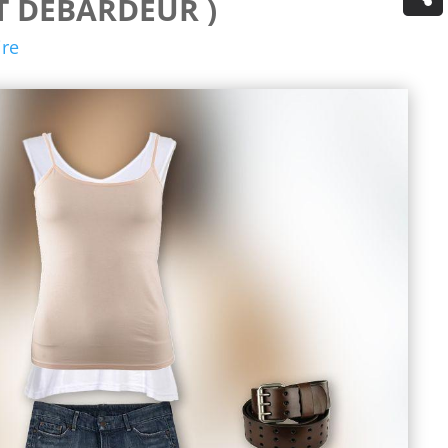
T DÉBARDEUR )
re