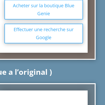
Acheter sur la boutique Blue
Genie
Effectuer une recherche sur
Google
 a l’original )
Jeans Citizens of Humanity