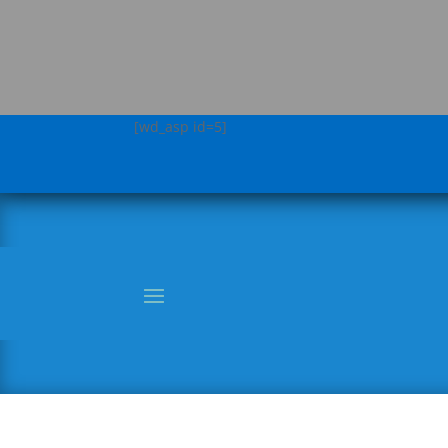
[wd_asp id=5]