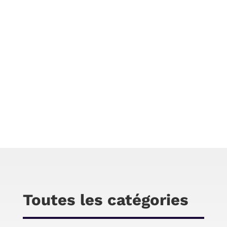
Chris
Arborer le look de Uma Thurman dans Kill Bill,
en veste et pantalon en cuir jaune, chaussure
jaune Onitsuka Tiger Mexico 66.
Toutes les catégories