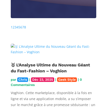
Précédente
Prochaine
1
2
3
4
5
6
7
8
🥇 L’Analyse Ultime du Nouveau Géant
du Fast-Fashion – Voghion
par
Chris
|
Déc 23, 2025
|
Geek Style
| 0
Commentaires
Voghion. Cette marketplace, disponible à la fois en
ligne et via une application mobile, a su s’imposer
sur le marché grâce à une promesse séduisante : un