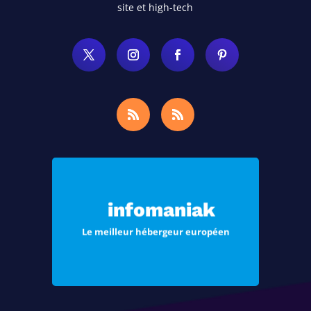
site et high-tech
Choisissez Infomaniak, le meilleur
hébergement pour vos sites Web et
infomaniak
vos e-mails
Le meilleur hébergeur européen
Voir les offres