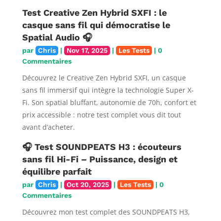
Test Creative Zen Hybrid SXFI : le
casque sans fil qui démocratise le
Spatial Audio 🎧
par
Chris
|
Nov 17, 2025
|
Les Tests
| 0
Commentaires
Découvrez le Creative Zen Hybrid SXFI, un casque
sans fil immersif qui intègre la technologie Super X-
Fi. Son spatial bluffant, autonomie de 70h, confort et
prix accessible : notre test complet vous dit tout
avant d’acheter.
🎧 Test SOUNDPEATS H3 : écouteurs
sans fil Hi-Fi – Puissance, design et
équilibre parfait
par
Chris
|
Oct 20, 2025
|
Les Tests
| 0
Commentaires
Découvrez mon test complet des SOUNDPEATS H3,