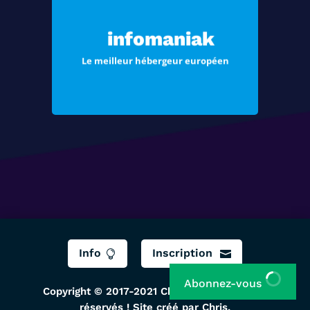
Choisissez Infomaniak, le meilleur
hébergement pour vos sites Web et
infomaniak
vos e-mails
Le meilleur hébergeur européen
Voir les offres
Info
Inscription


Abonnez-vous
Copyright © 2017-2021 ChrisTec, Tous droits
réservés ! Site créé par Chris.