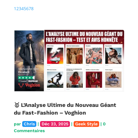
Précédente
Prochaine
1
2
3
4
5
6
7
8
🥇 L’Analyse Ultime du Nouveau Géant
du Fast-Fashion – Voghion
par
Chris
|
Déc 23, 2025
|
Geek Style
| 0
Commentaires