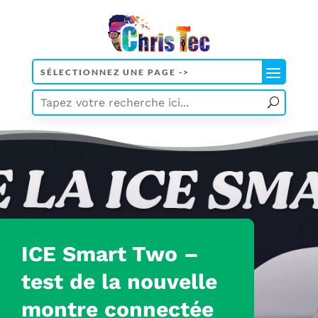
ICE Smart Two –
test
de la nouvelle
montre connectée