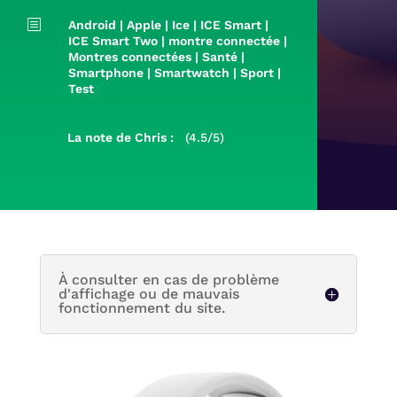
b
Android
|
Apple
|
Ice
|
ICE Smart
|
ICE Smart Two
|
montre connectée
|
Montres connectées
|
Santé
|
Smartphone
|
Smartwatch
|
Sport
|
Test
La note de Chris :
(4.5/5)
À consulter en cas de problème
d'affichage ou de mauvais
fonctionnement du site.