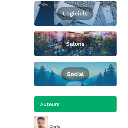
Logiciels
Salons
Social
Auteurs
Chris