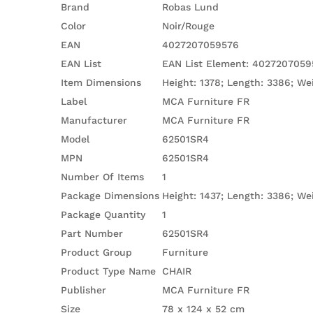
Brand
Robas Lund
Color
Noir/Rouge
EAN
4027207059576
EAN List
EAN List Element: 4027207059
Item Dimensions
Height: 1378; Length: 3386; We
Label
MCA Furniture FR
Manufacturer
MCA Furniture FR
Model
62501SR4
MPN
62501SR4
Number Of Items
1
Package Dimensions
Height: 1437; Length: 3386; We
Package Quantity
1
Part Number
62501SR4
Product Group
Furniture
Product Type Name
CHAIR
Publisher
MCA Furniture FR
Size
78 x 124 x 52 cm