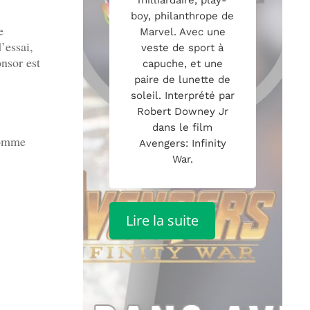
milliardaire, play-
boy, philanthrope de
e
Marvel. Avec une
’essai,
veste de sport à
nsor est
capuche, et une
paire de lunette de
soleil. Interprété par
Robert Downey Jr
dans le film
comme
Avengers: Infinity
War.
Lire la suite