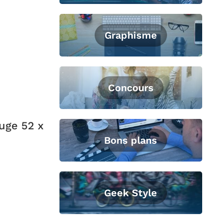
Graphisme
Concours
uge 52 x
Bons plans
Geek Style