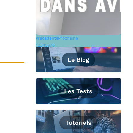
Précédente
Prochaine
1
2
3
4
5
6
7
8
Le Blog
Les Tests
Tutoriels