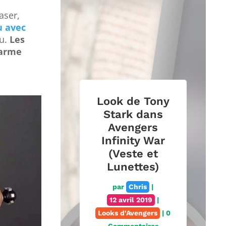
aser,
u avec
ku.
Les
 arme
Look de Tony
Stark dans
Avengers
Infinity War
(Veste et
Lunettes)
par
Chris
|
12 avril 2019
|
Looks d'Avengers
| 0
Commentaires