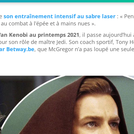
e
son entraînement intensif au sabre laser
: « Pe
 au combat à l’épée et à mains nues ».
 Wan Kenobi au printemps 2021
, il passe aujourd’hui 
r son rôle de maître Jedi. Son coach sportif, Tony H
par Betway.be
, que McGregor n’a pas loupé une seul