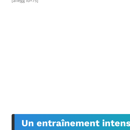
[affegg id=75]
Un entraînement intensi