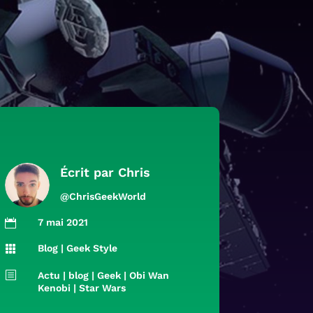
Écrit par
Chris
@ChrisGeekWorld
7 mai 2021

Blog
|
Geek Style

b
Actu
|
blog
|
Geek
|
Obi Wan
Kenobi
|
Star Wars