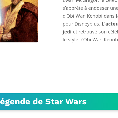
s’apprête à endosser une
d’Obi Wan Kenobi dans l
pour Disneyplus.
L’acte
jedi
et retrouvé son célè
le style d’Obi Wan Kenob
légende de Star Wars