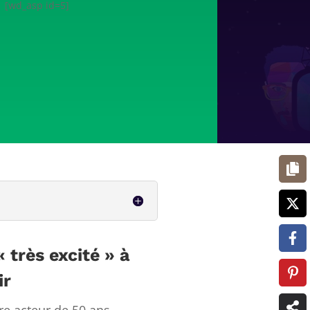
[wd_asp id=5]
très excité » à
ir
e acteur de 50 ans,