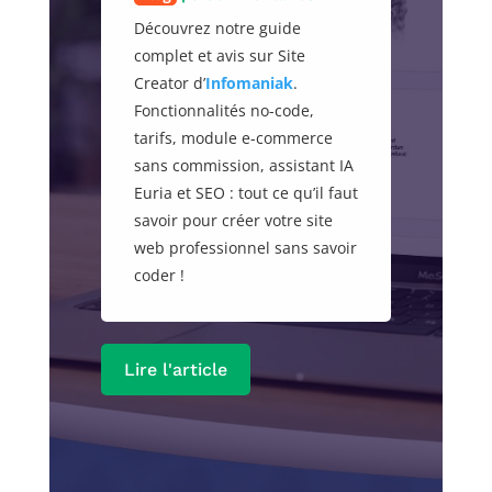
par
Chris
|
5 juillet 2026
|
Les Tests
| 0 Commentaires
Découvrez mon banc d’essai
complet du microphone
dynamique hybride Fifine
K688. Nous analysons en
détail sa conception, ses
performances audio en USB
et XLR, ainsi que son
positionnement par rapport
aux autres références du
marché.
Lire l'article