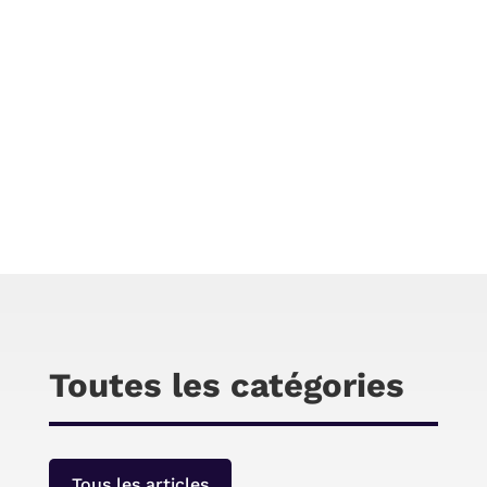
Chris
L’émergence et le développement du télétravail
ont contraint les entreprises à revoir certains
aspects de leur fonctionnement. On cite ici la
facturation. Pour une meilleure gestion des
ventes en ligne, il est préférable de faire
confiance aux logiciels de facturation Saas.
Toutes les catégories
Tous les articles