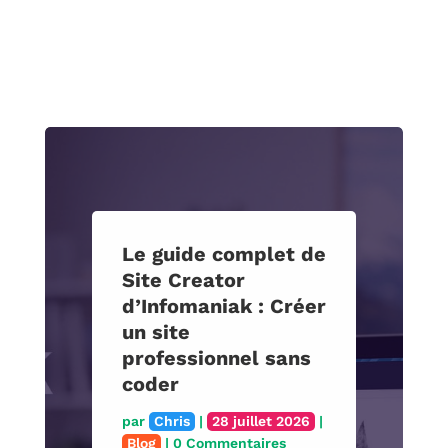
Test et Avis Fifine
K688 : Le micro
dynamique hybride
USB/XLR