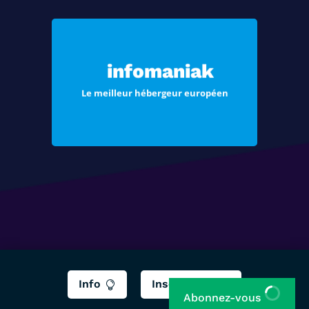
Choisissez Infomaniak, le meilleur
hébergement pour vos sites Web et
infomaniak
vos e-mails
Le meilleur hébergeur européen
Voir les offres
Info
Inscription


Abonnez-vous