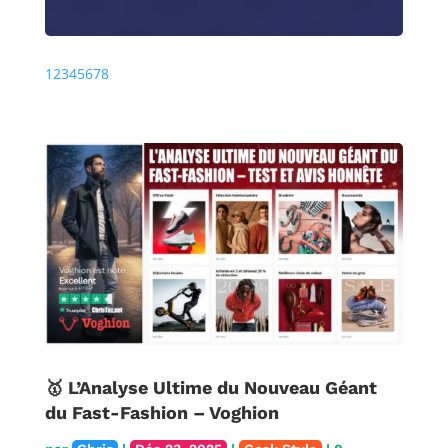
Précédente
Prochaine
1
2
3
4
5
6
7
8
🥇 L’Analyse Ultime du Nouveau Géant
du Fast-Fashion – Voghion