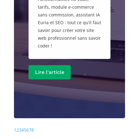
tarifs, module e-commerce
sans commission, assistant IA
Euria et SEO : tout ce qu’il faut
savoir pour créer votre site
web professionnel sans savoir
coder !
Lire l'article
Précédente
Prochaine
1
2
3
4
5
6
7
8