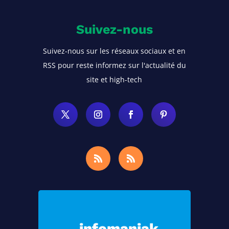
Suivez-nous
Suivez-nous sur les réseaux sociaux et en
RSS pour reste informez sur l'actualité du
site et high-tech
Choisissez Infomaniak, le meilleur
hébergement pour vos sites Web et
infomaniak