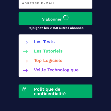
e-
mail
S'abonner
Rejoignez les 2 158 autres abonnés
Les Tests
$
Les Tutoriels
$
Top Logiciels
$
Veille Technologique
$
Politique de
~
confidentialité