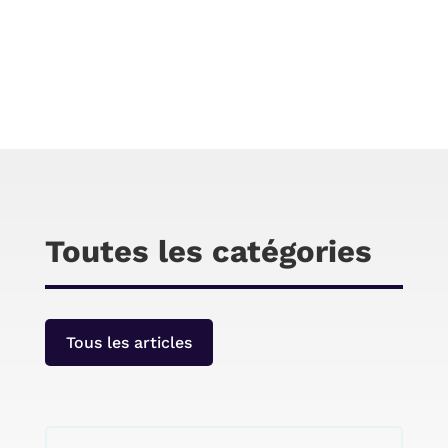
Chris
SwitchBot Meter Plus aide à détecter la
température intérieure et, lorsqu’il est hors de
portée, allume automatiquement votre
climatiseur pour abaisser la température
lorsqu’il est utilisé avec SwitchBot Hub Mini.
Participer au concours twitter pour gagner 2
Meter Plus + 2 Hub Mini SwitchBot.
Toutes les catégories
Tous les articles