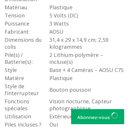
Matériau
‎Plastique
Tension
‎5 Volts (DC)
Puissance
‎3 Watts
Fabricant
‎AOSU
Dimensions du
‎31,4 x 29 x 14,9 cm; 2,59
colis
kilogrammes
Pile(s) /
‎2 Lithium-polymère –
Batterie(s) :
incluse(s)
Style
‎Base + 4 Caméras – AOSU C7S
Matière
‎Plastique
Style de
‎Bouton poussoir
l’interrupteur
Fonctions
‎Vision nocturne, Capteur
spéciales
photographique
Utilisation
‎Extérieur
Abonnez-vous
Piles incluses ?
‎Oui