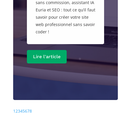
sans commission, assistant IA
Euria et SEO : tout ce qu’il faut
savoir pour créer votre site
web professionnel sans savoir
coder !
Lire l'article
Précédente
Prochaine
1
2
3
4
5
6
7
8