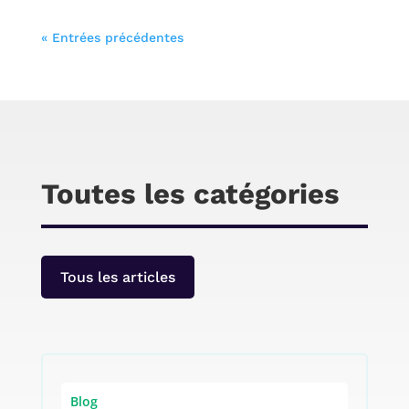
Durant l’année 2021 Infomaniak à afficher une
« Entrées précédentes
croissance de 35 % en France soit un chiffre
d’affaires de 30 millions d’euros c’est qui
représente 23 % de plus par rapport à l’année
2020. Nous allons voir dans cet article les
nouveautés à venir du côté d’un faux maniaque
pour l’année 2022.
Toutes les catégories
Tous les articles
Blog