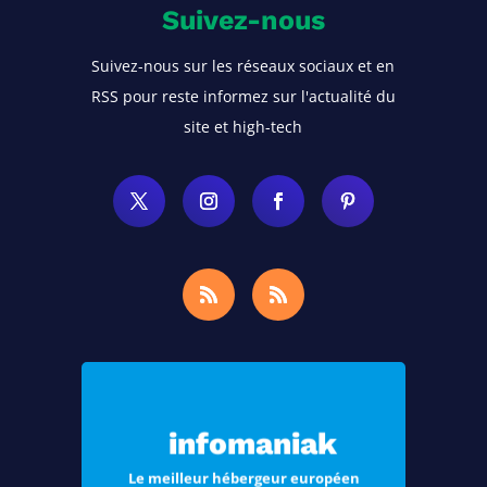
Suivez-nous
Suivez-nous sur les réseaux sociaux et en
RSS pour reste informez sur l'actualité du
site et high-tech
Choisissez Infomaniak, le meilleur
hébergement pour vos sites Web et
infomaniak
vos e-mails
Le meilleur hébergeur européen