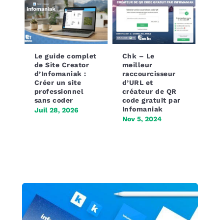
Nouveautés et
Infomaniak lance
dernières
kChat la
évolutions chez
messagerie
Infomaniak 2024
instantanée
sécurisée avec
Jan 15, 2024
une IA
souveraine
Sep 4, 2023