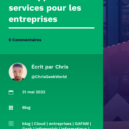
services pour les
entreprises
0 Commentaires
Écrit par
Chris
@ChrisGeekWorld
31 mai 2022

Blog

b
blog
|
Cloud
|
entreprises
|
GAFAM
|
Geek
|
infomaniak
|
informatique
|