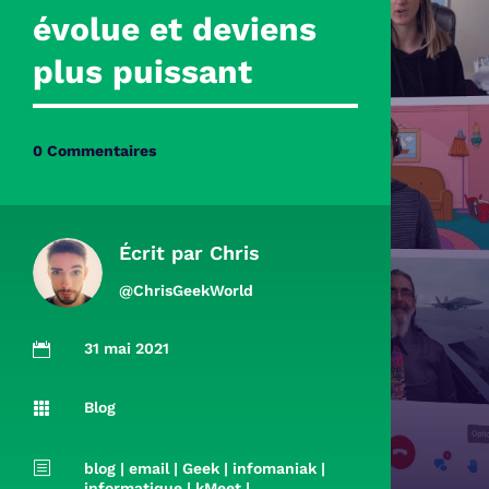
évolue et deviens
plus puissant
0 Commentaires
Écrit par
Chris
@ChrisGeekWorld
31 mai 2021

Blog

b
blog
|
email
|
Geek
|
infomaniak
|
informatique
|
kMeet
|