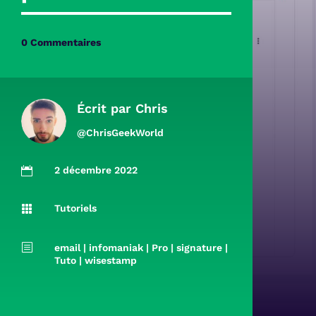
0 Commentaires
Écrit par
Chris
@ChrisGeekWorld
2 décembre 2022

Tutoriels

b
email
|
infomaniak
|
Pro
|
signature
|
Tuto
|
wisestamp