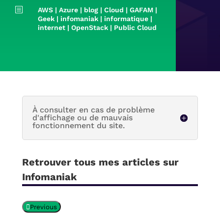
b
AWS
|
Azure
|
blog
|
Cloud
|
GAFAM
|
Geek
|
infomaniak
|
informatique
|
internet
|
OpenStack
|
Public Cloud
À consulter en cas de problème
d'affichage ou de mauvais
fonctionnement du site.
Retrouver tous mes articles sur
Infomaniak
Previous