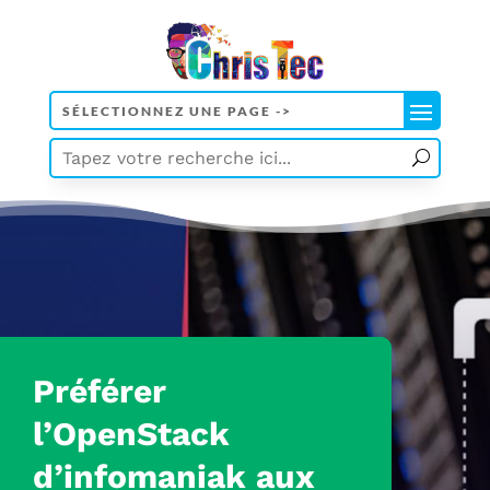
Préférer
l’OpenStack
d’
infomaniak
aux