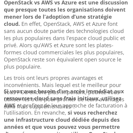
OpenStack vs AWS vs Azure est une discussion
que presque toutes les organisations doivent
mener lors de l’adoption d’une stratégie
cloud.
En effet, OpenStack, AWS et Azure font
sans aucun doute partie des technologies cloud
les plus populaires dans l’espace cloud public et
privé. Alors qu’AWS et Azure sont les plates-
formes cloud commerciales les plus populaires,
OpenStack reste son équivalent open source le
plus populaire.
Les trois ont leurs propres avantages et
inconvénients.
Mais lequel est le meilleur pour
Si vous avez besoin d’un accès immédiat aux
vous ? Ou encore plus important, pouvez-vous
ressources cloud sans frais initiaux, utilisez
utiliser les trois pour profiter de leurs avantages
AWS
et profitez de leur approche de facturation à
sans frais supplémentaires ?
l’utilisation. En revanche,
si vous recherchez
une infrastructure cloud dédiée depuis des
années et que vous pouvez vous permettre