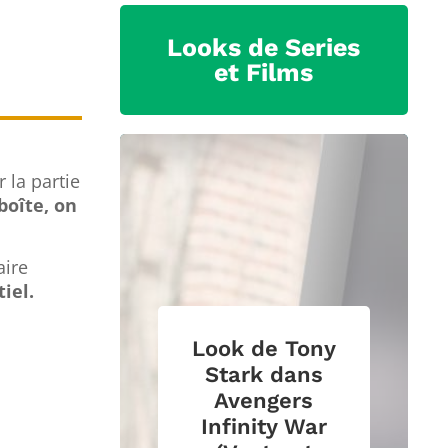
Looks de Series
et Films
 la partie
 boîte, on
Look de
« Black
aire
Widow »
iel.
Natasha
Romanoff
dans
Look de Tony
Avengers
Stark dans
Infinity War
Avengers
(Combinaison
Infinity War