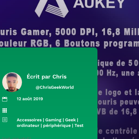
Écrit par
Chris
@ChrisGeekWorld
12 août 2019


b
Accessoires
|
Gaming
|
Geek
|
ordinateur
|
périphérique
|
Test
[wd_asp id=5]