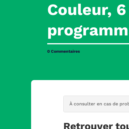
Couleur, 
programm
0 Commentaires
À consulter en cas de pro
Retrouver to