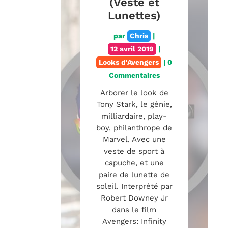
et Veste)
(Veste et
Lunettes)
par
Chris
|
11 janvier 2019
|
par
Chris
|
Looks d'Avengers
| 0
12 avril 2019
|
Commentaires
Looks d'Avengers
| 0
Commentaires
Arborer le look de
(Black Widow)
Arborer le look de
Natasha Romanoff
Tony Stark, le génie,
en combinaison,
milliardaire, play-
veste de qualité
boy, philanthrope de
exceptionnelle et
Marvel. Avec une
bote en cuir,
veste de sport à
interprété par
capuche, et une
Scarlett Johansson
paire de lunette de
dans le filme
soleil. Interprété par
Avengers Infinity
Robert Downey Jr
War. Le costume
dans le film
comprend une
Avengers: Infinity