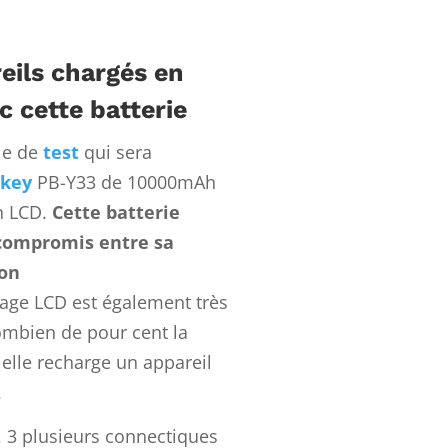
eils chargés en
 cette batterie
le de
test
qui sera
key
PB-Y33
de 10000mAh
n LCD.
Cette batterie
 compromis entre sa
son
hage LCD est également très
ombien de pour cent la
i elle recharge un appareil
.
, 3 plusieurs connectiques