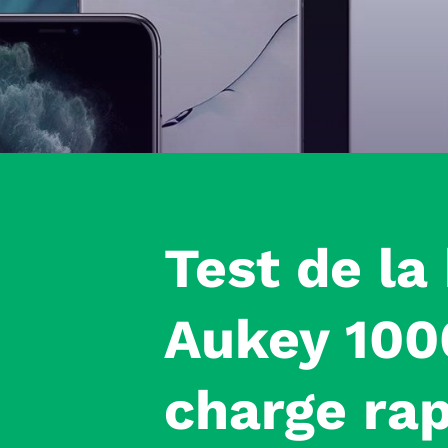
Test
de la 
Aukey
100
charge rap