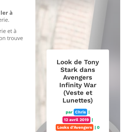
ler à
rie.
ie et à
 on trouve
Look de Tony
Stark dans
Avengers
Infinity War
(Veste et
Lunettes)
par
Chris
|
12 avril 2019
|
Looks d'Avengers
| 0