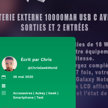
Écrit par
Chris
@ChrisGeekWorld
26 mai 2020


b
Accessoires
|
Aukey
|
Geek
|
Smartphone
|
Test
[wd_asp id=5]