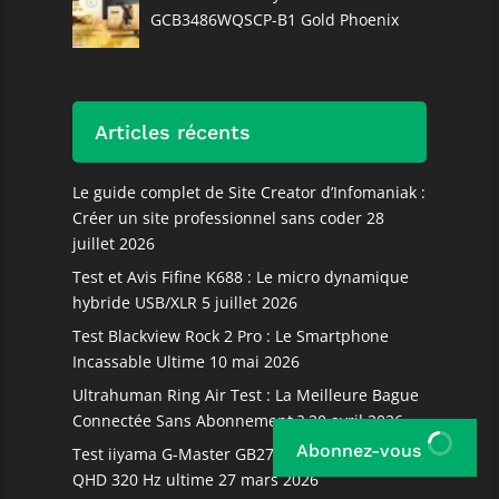
GCB3486WQSCP-B1 Gold Phoenix
Articles récents
Le guide complet de Site Creator d’Infomaniak :
Créer un site professionnel sans coder
28
juillet 2026
Test et Avis Fifine K688 : Le micro dynamique
hybride USB/XLR
5 juillet 2026
Test Blackview Rock 2 Pro : Le Smartphone
Incassable Ultime
10 mai 2026
Ultrahuman Ring Air Test : La Meilleure Bague
Connectée Sans Abonnement ?
20 avril 2026
Abonnez-vous
Test iiyama G-Master GB2791QSU-B1 : écran
QHD 320 Hz ultime
27 mars 2026