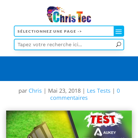
[wd_asp id=5]
par
Chris
|
Mai 23, 2018
|
Les Tests
|
0
commentaires