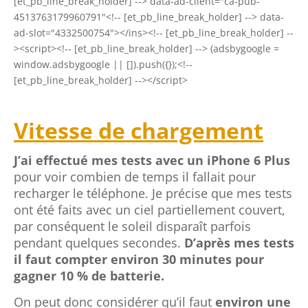
[et_pb_line_break_holder] --> data-ad-client="ca-pub-
4513763179960791"<!-- [et_pb_line_break_holder] --> data-
ad-slot="4332500754"></ins><!-- [et_pb_line_break_holder] --
><script><!-- [et_pb_line_break_holder] --> (adsbygoogle =
window.adsbygoogle || []).push({});<!--
[et_pb_line_break_holder] --></script>
Vitesse de chargement
J’ai effectué mes tests avec un iPhone 6 Plus
pour voir combien de temps il fallait pour
recharger le téléphone. Je précise que mes tests
ont été faits avec un ciel partiellement couvert,
par conséquent le soleil disparaît parfois
pendant quelques secondes.
D’après mes tests
il faut compter environ 30 minutes pour
gagner 10 % de batterie.
On peut donc considérer qu’il faut
environ une