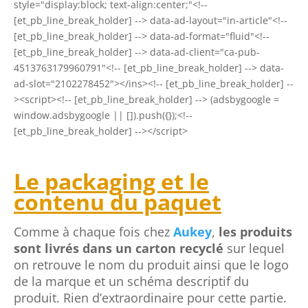
style="display:block; text-align:center;"<!--
[et_pb_line_break_holder] --> data-ad-layout="in-article"<!--
[et_pb_line_break_holder] --> data-ad-format="fluid"<!--
[et_pb_line_break_holder] --> data-ad-client="ca-pub-
4513763179960791"<!-- [et_pb_line_break_holder] --> data-
ad-slot="2102278452"></ins><!-- [et_pb_line_break_holder] --
><script><!-- [et_pb_line_break_holder] --> (adsbygoogle =
window.adsbygoogle || []).push({});<!--
[et_pb_line_break_holder] --></script>
Le packaging et le
contenu du paquet
Comme à chaque fois chez
Aukey
,
les produits
sont livrés dans un carton recyclé
sur lequel
on retrouve le nom du produit ainsi que le logo
de la marque et un schéma descriptif du
produit. Rien d’extraordinaire pour cette partie.