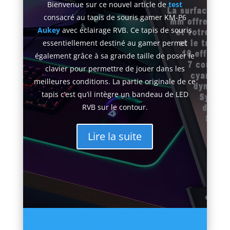
Cet article est consacré à la présentation de
produits geek et high-tech en promotion sur
Amazon
du (25 / 06 / 2022). Le but est de
mettre en avant les bons plans du moment à
fin que vous puissiez faire de bonnes affaires
sur
Amazon
. Ces promotions ont une durée
de temps limité donc dépêchez-vous de
profiter de ces bonnes affaires.
Lire la suite
Précédente
Prochaine
1
2
3
4
5
6
7
8
9
10
11
12
13
14
15