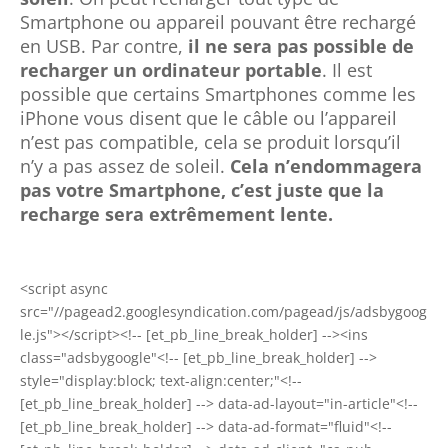
Smartphone ou appareil pouvant être rechargé
en USB. Par contre,
il ne sera pas possible de
recharger un ordinateur portable
. Il est
possible que certains Smartphones comme les
iPhone vous disent que le câble ou l’appareil
n’est pas compatible, cela se produit lorsqu’il
n’y a pas assez de soleil.
Cela n’endommagera
pas votre Smartphone, c’est juste que la
recharge sera extrêmement lente.
<script async
src="//pagead2.googlesyndication.com/pagead/js/adsbygoog
le.js"></script><!-- [et_pb_line_break_holder] --><ins
class="adsbygoogle"<!-- [et_pb_line_break_holder] -->
style="display:block; text-align:center;"<!--
[et_pb_line_break_holder] --> data-ad-layout="in-article"<!--
[et_pb_line_break_holder] --> data-ad-format="fluid"<!--