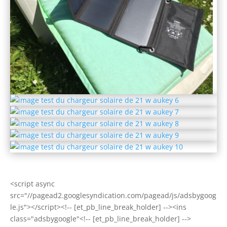
<script async
src="//pagead2.googlesyndication.com/pagead/js/adsbygoog
le.js"></script><!-- [et_pb_line_break_holder] --><ins
class="adsbygoogle"<!-- [et_pb_line_break_holder] -->