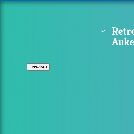
Retr
3
Auke
Previous