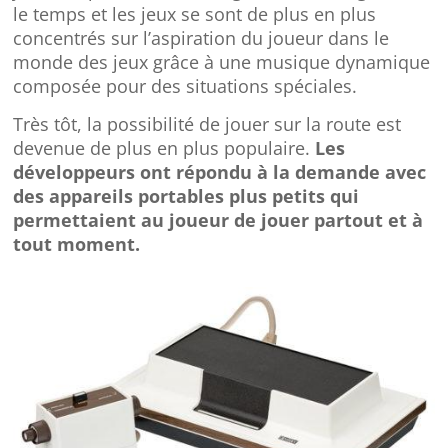
le temps et les jeux se sont de plus en plus
concentrés sur l’aspiration du joueur dans le
monde des jeux grâce à une musique dynamique
composée pour des situations spéciales.
Très tôt, la possibilité de jouer sur la route est
devenue de plus en plus populaire.
Les
développeurs ont répondu à la demande avec
des appareils portables plus petits qui
permettaient au joueur de jouer partout et à
tout moment.