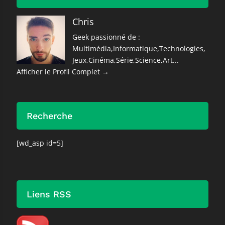
Chris
Geek passionné de :
Multimédia,Informatique,Technologies,
Jeux,Cinéma,Série,Science,Art...
Afficher le Profil Complet →
Recherche
[wd_asp id=5]
Liens RSS