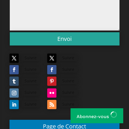
Envoi
Suivre
Suivre
Suivre
Suivre
Suivre
Suivre
Suivre
Suivre
Suivre
Suivre
Abonnez-vous
Page de Contact