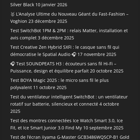
Silver Black
10 janvier 2026
🥇 L’Analyse Ultime du Nouveau Géant du Fast-Fashion –
Voghion
23 décembre 2025
Test SwitchBot 1PM & 2PM : relais Matter, installation et
avis complet
3 décembre 2025
Test Creative Zen Hybrid SXFI : le casque sans fil qui
démocratise le Spatial Audio 🎧
17 novembre 2025
🎧 Test SOUNDPEATS H3 : écouteurs sans fil Hi-Fi –
Puissance, design et équilibre parfait
20 octobre 2025
Test BOYA Magic 2025 : le micro sans fil le plus
polyvalent
11 octobre 2025
Test du ventilateur intelligent SwitchBot : un ventilateur
rotatif sur batterie, silencieux et connecté
4 octobre
2025
Test des montres connectées Ice Watch Smart 3.0, Ice
Fit, et Ice Smart Junior 3.0 Find My
10 septembre 2025
Test de l’écran iiyama G-Master GCB3486WQSCP-B1 Gold