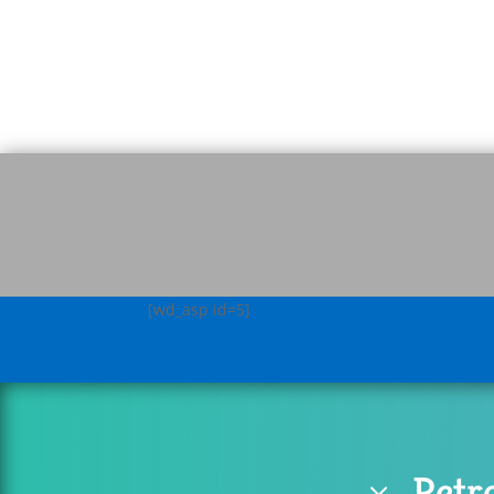
[wd_asp id=5]
Retr
3