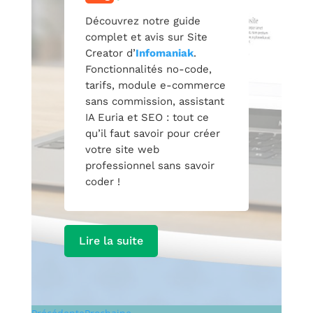
Découvrez notre guide
complet et avis sur Site
Creator d’
Infomaniak
.
Fonctionnalités no-code,
tarifs, module e-commerce
sans commission, assistant
IA Euria et SEO : tout ce
qu’il faut savoir pour créer
votre site web
professionnel sans savoir
coder !
Lire la suite