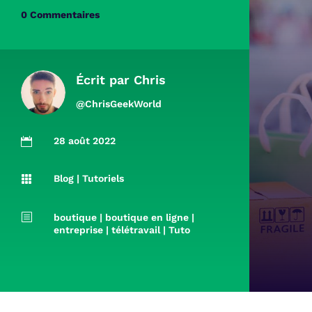
0 Commentaires
Écrit par
Chris
@ChrisGeekWorld
28 août 2022

Blog
|
Tutoriels

b
boutique
|
boutique en ligne
|
entreprise
|
télétravail
|
Tuto