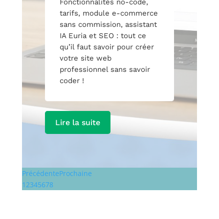
Fonctionnalités no-code,
tarifs, module e-commerce
sans commission, assistant
IA Euria et SEO : tout ce
qu’il faut savoir pour créer
votre site web
professionnel sans savoir
coder !
Lire la suite
Précédente
Prochaine
1
2
3
4
5
6
7
8