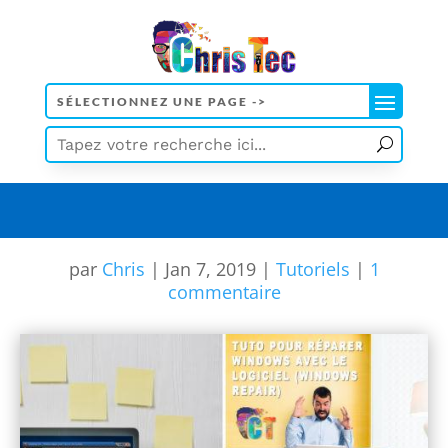
[wd_asp id=5]
par
Chris
|
Jan 7, 2019
|
Tutoriels
|
1
commentaire