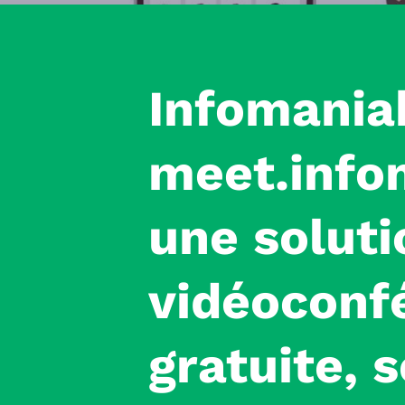
Infomania
meet.
info
une soluti
vidéoconf
gratuite, 