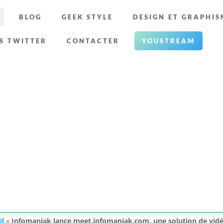
BLOG
GEEK STYLE
DESIGN ET GRAPHIS
S TWITTER
CONTACTER
YOUSTREAM
il
»
Infomaniak lance meet.infomaniak.com, une solution de vidé