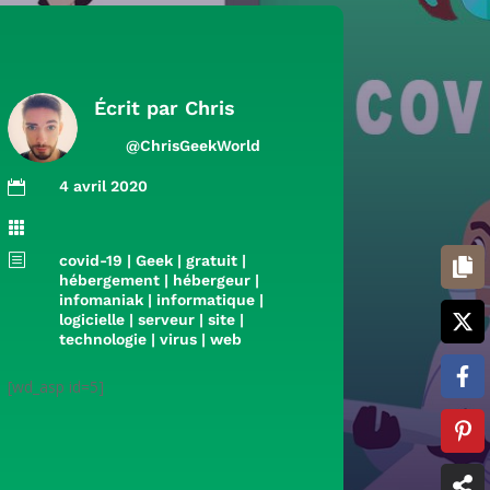
Écrit par
Chris
@ChrisGeekWorld
4 avril 2020


b
covid-19
|
Geek
|
gratuit
|
hébergement
|
hébergeur
|
infomaniak
|
informatique
|
logicielle
|
serveur
|
site
|
technologie
|
virus
|
web
[wd_asp id=5]