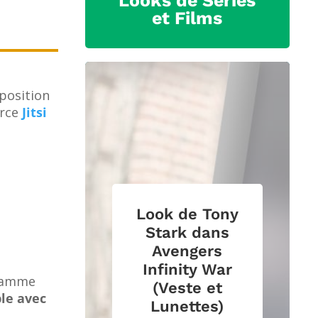
Looks de Series
et Films
sposition
urce
Jitsi
Look de Tony
Stark dans
Avengers
Infinity War
gramme
(Veste et
le avec
Lunettes)