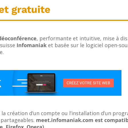
et gratuite
idéoconférence
, performante et intuitive, mise à di
 suisse
Infomaniak
et basée sur le logiciel open-so
e.
s la création d’un compte ou l’installation d’un pro
s partageables.
meet.infomaniak.com est compatib
, Firefox, Opera).