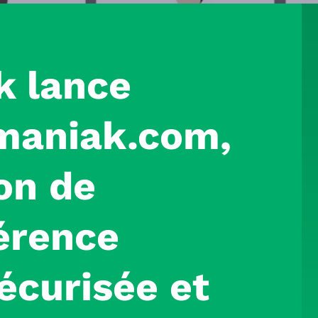
k
lance
maniak
.com,
on de
érence
sécurisée et