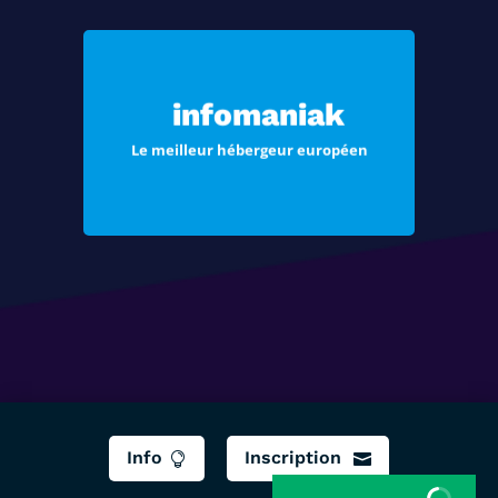
Choisissez Infomaniak, le meilleur
hébergement pour vos sites Web et
infomaniak
vos e-mails
Le meilleur hébergeur européen
Voir les offres
Info
Inscription

