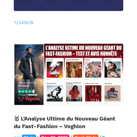
Précédente
Prochaine
1
2
3
4
5
6
7
8
🥇 L’Analyse Ultime du Nouveau Géant
du Fast-Fashion – Voghion