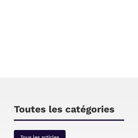
Chris
L’émergence et le développement du télétravail
ont contraint les entreprises à revoir certains
aspects de leur fonctionnement. On cite ici la
facturation. Pour une meilleure gestion des
ventes en ligne, il est préférable de faire
confiance aux logiciels de facturation Saas.
Toutes les catégories
Tous les articles