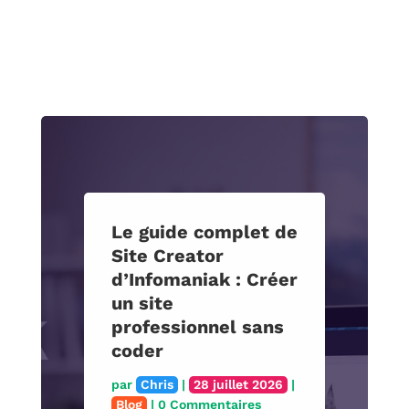
Le guide complet de
Site Creator
d’Infomaniak : Créer
un site
professionnel sans
coder
par
Chris
|
28 juillet 2026
|
Blog
| 0 Commentaires