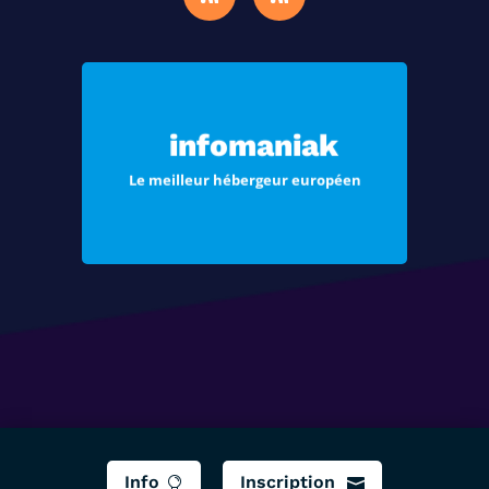
Choisissez Infomaniak, le meilleur
hébergement pour vos sites Web et
infomaniak
vos e-mails
Le meilleur hébergeur européen
Voir les offres
Info
Inscription

