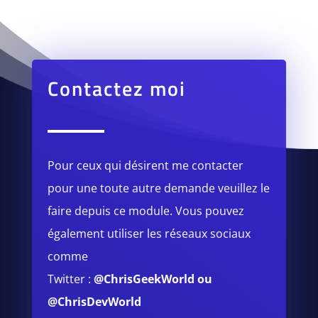
Contactez moi
Pour ceux qui désirent me contacter
pour une toute autre demande veuillez le
faire depuis ce module.
Vous pouvez
également utiliser les réseaux sociaux
comme
Twitter :
@ChrisGeekWorld
ou
@ChrisDevWorld