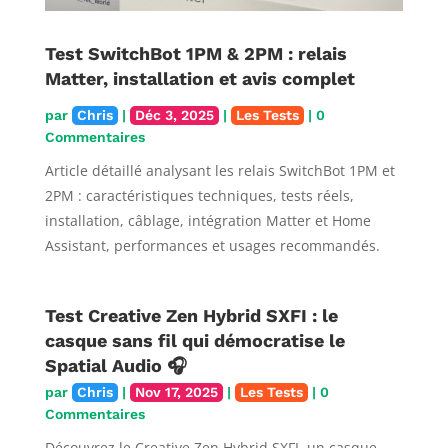
Test SwitchBot 1PM & 2PM : relais
Matter, installation et avis complet
par
Chris
|
Déc 3, 2025
|
Les Tests
| 0
Commentaires
Article détaillé analysant les relais SwitchBot 1PM et
2PM : caractéristiques techniques, tests réels,
installation, câblage, intégration Matter et Home
Assistant, performances et usages recommandés.
Test Creative Zen Hybrid SXFI : le
casque sans fil qui démocratise le
Spatial Audio 🎧
par
Chris
|
Nov 17, 2025
|
Les Tests
| 0
Commentaires
Découvrez le Creative Zen Hybrid SXFI, un casque