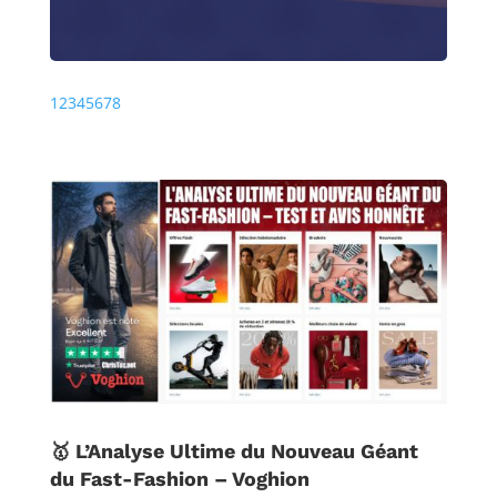
Précédente
Prochaine
1
2
3
4
5
6
7
8
🥇 L’Analyse Ultime du Nouveau Géant
du Fast-Fashion – Voghion