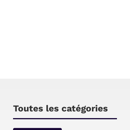
Chris
Bienvenue sur cet article de test qui sera
consacré au hub USB C vers multiprise USB A
et HDMI 4K de chez Aukey. Ce hub est avant
toute destinée aux ordinateurs ultraportable
au MacBook et au smartphone équipé d’une
prise USB C.
Toutes les catégories