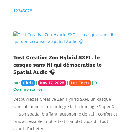
Précédente
Prochaine
1
2
3
4
5
6
7
8
Test Creative Zen Hybrid SXFI : le
casque sans fil qui démocratise le
Spatial Audio 🎧
par
Chris
|
Nov 17, 2025
|
Les Tests
| 0
Commentaires
Découvrez le Creative Zen Hybrid SXFI, un casque
sans fil immersif qui intègre la technologie Super X-
Fi. Son spatial bluffant, autonomie de 70h, confort et
prix accessible : notre test complet vous dit tout
avant d’acheter.