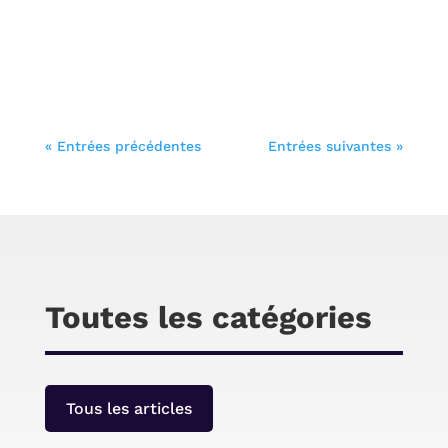
intéressantes que l’on trouve en général sur
des écouteurs plus chers.
Chris
Bienvenue sur cet article de test qui sera
« Entrées précédentes
Entrées suivantes »
consacré au hub USB Aukey CB-H19. Ce hub
USB est compatible avec Mac et PC et il
comporte 7 connectiques USB 3, dont 3
compatibles avec la charge rapide. Voyons plus
en détail ce dont il est capable.
Toutes les catégories
Tous les articles