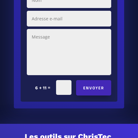
ENVOYER
=
6 + 11
Les outils sur ChrisTec