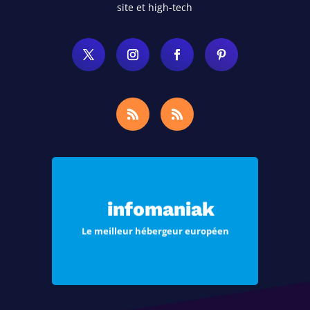
site et high-tech
Choisissez Infomaniak, le meilleur
hébergement pour vos sites Web et
infomaniak
vos e-mails
Le meilleur hébergeur européen
Voir les offres