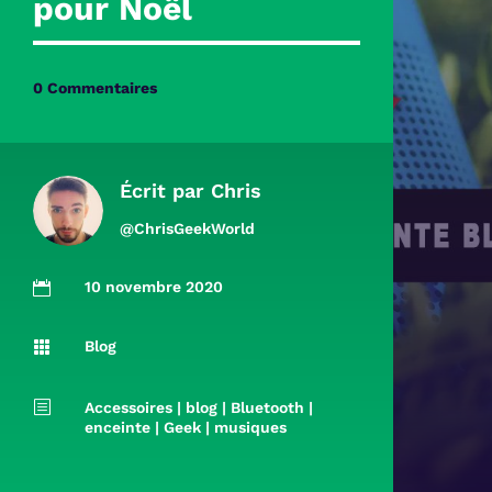
pour Noël
0 Commentaires
Écrit par
Chris
@ChrisGeekWorld
10 novembre 2020

Blog

b
Accessoires
|
blog
|
Bluetooth
|
enceinte
|
Geek
|
musiques