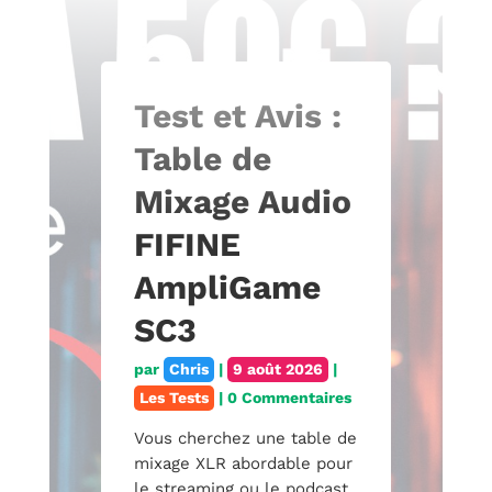
Test et Avis :
Table de
Mixage Audio
FIFINE
AmpliGame
SC3
par
Chris
|
9 août 2026
|
Les Tests
| 0 Commentaires
Vous cherchez une table de
mixage XLR abordable pour
le streaming ou le podcast