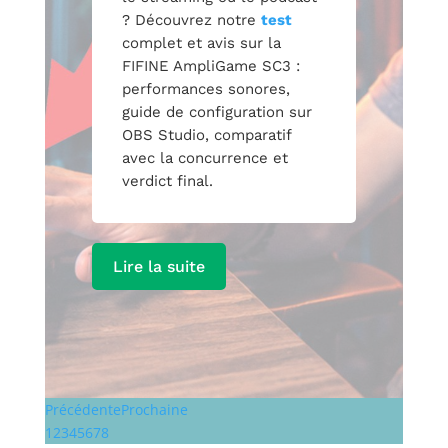
? Découvrez notre
test
complet et avis sur la
FIFINE AmpliGame SC3 :
performances sonores,
guide de configuration sur
OBS Studio, comparatif
avec la concurrence et
verdict final.
Lire la suite
Précédente
Prochaine
1
2
3
4
5
6
7
8