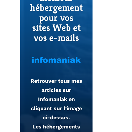
Le meilleur
hébergement
VPN
pour vos
«complet»
sites Web et
Garantie de
vos e-mails
remboursem
ent de 30
jours
Retrouver tous mes
articles sur
Infomaniak en
NordVPN est un
cliquant sur l’image
réseau virtuel privé,
ci-dessus.
proposant un
Les hébergements
e