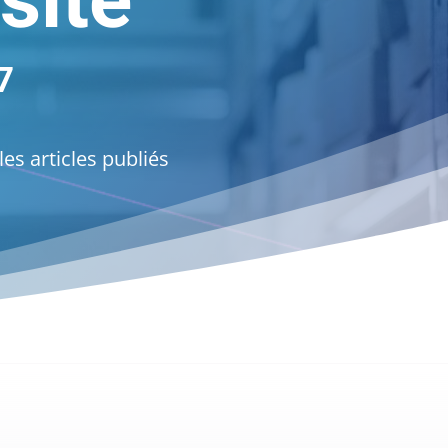
site
7
es articles publiés