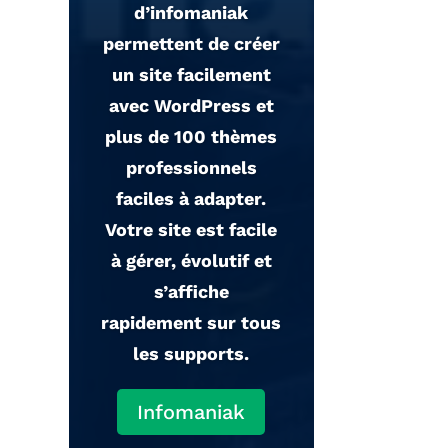
ensemble
d’infomaniak
d’excellentes
permettent de créer
fonctionnalités
un site facilement
intégrées à un client
avec WordPress et
astucieux qui
plus de 100 thèmes
sécurise vos
professionnels
activités en
faciles à adapter.
ligne. Serveurs
Votre site est facile
rapides (5200+),
à gérer, évolutif et
torrent/P2P
s’affiche
autorisé, fonctionne
rapidement sur tous
avec Netflix,
les supports.
confidentialité, VPN
faciles à utiliser,
Infomaniak
double chiffrage des