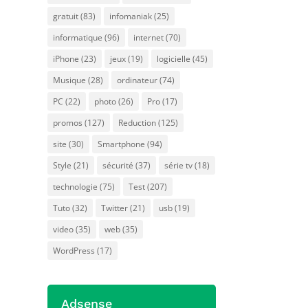
gratuit
(83)
infomaniak
(25)
informatique
(96)
internet
(70)
iPhone
(23)
jeux
(19)
logicielle
(45)
Musique
(28)
ordinateur
(74)
PC
(22)
photo
(26)
Pro
(17)
promos
(127)
Reduction
(125)
site
(30)
Smartphone
(94)
Style
(21)
sécurité
(37)
série tv
(18)
technologie
(75)
Test
(207)
Tuto
(32)
Twitter
(21)
usb
(19)
video
(35)
web
(35)
WordPress
(17)
Adsense