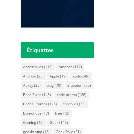
données, aucune
fuite IP/DNS.
le
Précédente
Prochaine
Étiquettes
Accessoires
(118)
Amazon
(117)
Android
(25)
Apple
(19)
audio
(48)
Aukey
(25)
blog
(70)
Bluetooth
(55)
Bons Plans
(148)
code promo
(126)
Codes Promos
(126)
concours
(32)
Domotique
(17)
free
(73)
Gaming
(40)
Geek
(146)
geekbuying
(18)
Geek Style
(21)