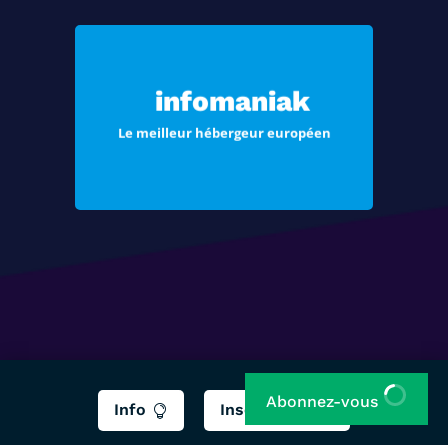
Choisissez Infomaniak, le meilleur
hébergement pour vos sites Web et
infomaniak
vos e-mails
Le meilleur hébergeur européen
Voir les offres
Abonnez-vous
Info
Inscription

