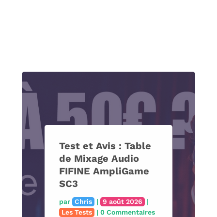
Le guide complet de
Site Creator
d’Infomaniak : Créer
un site
professionnel sans
coder