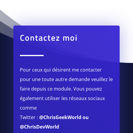
Contactez moi
Pour ceux qui désirent me contacter
pour une toute autre demande veuillez le
faire depuis ce module.
Vous pouvez
également utiliser les réseaux sociaux
comme
Twitter :
@ChrisGeekWorld
ou
@ChrisDevWorld