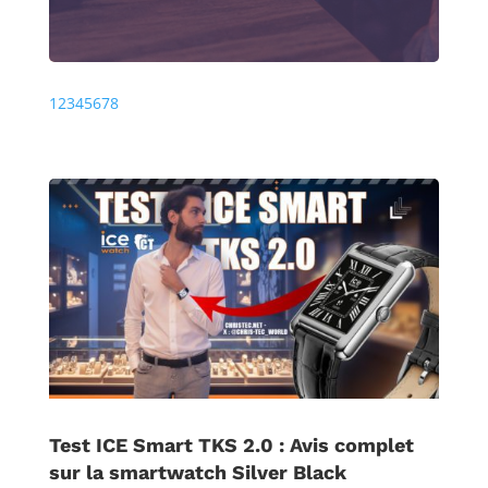
Précédente
Prochaine
1
2
3
4
5
6
7
8
Test ICE Smart TKS 2.0 : Avis complet
sur la smartwatch Silver Black