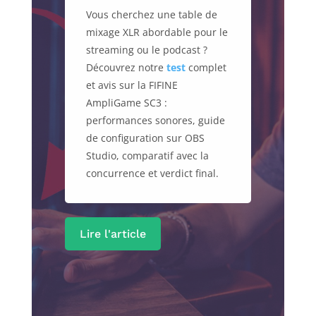
par
Chris
|
28 juillet 2026
|
Blog
| 0 Commentaires
Découvrez notre guide
complet et avis sur Site
Creator d’
Infomaniak
.
Fonctionnalités no-code,
tarifs, module e-commerce
sans commission, assistant IA
Euria et SEO : tout ce qu’il faut
savoir pour créer votre site
web professionnel sans savoir
coder !
Lire l'article