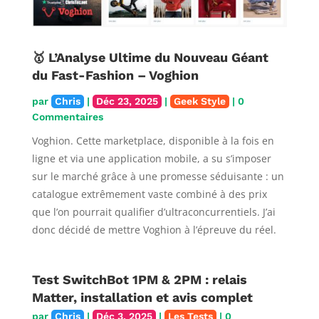
🥇 L’Analyse Ultime du Nouveau Géant
du Fast-Fashion – Voghion
par
Chris
|
Déc 23, 2025
|
Geek Style
| 0
Commentaires
Voghion. Cette marketplace, disponible à la fois en
ligne et via une application mobile, a su s’imposer
sur le marché grâce à une promesse séduisante : un
catalogue extrêmement vaste combiné à des prix
que l’on pourrait qualifier d’ultraconcurrentiels. J’ai
donc décidé de mettre Voghion à l’épreuve du réel.
Test SwitchBot 1PM & 2PM : relais
Matter, installation et avis complet
par
Chris
|
Déc 3, 2025
|
Les Tests
| 0