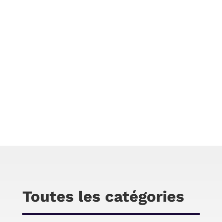
Chris
Le ventilateur SwitchBot est un modèle
intelligent et rotatif fonctionnant sur batterie.
Compact, silencieux et connecté, il promet
d’améliorer le confort à la maison. Dans ce test
complet, nous vous donnons notre avis après
plusieurs jours d’utilisation.
Toutes les catégories