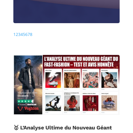
Précédente
Prochaine
1
2
3
4
5
6
7
8
🥇 L’Analyse Ultime du Nouveau Géant