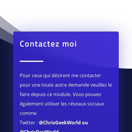
Contactez moi
Pour ceux qui désirent me contacter
pour une toute autre demande veuillez le
faire depuis ce module.
Vous pouvez
également utiliser les réseaux sociaux
comme
Twitter :
@ChrisGeekWorld
ou
@ChrisDevWorld