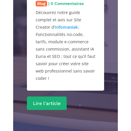
Les Tests
| 0 Commentaires
Découvrez mon banc d’essai
complet du microphone
dynamique hybride Fifine
K688. Nous analysons en
détail sa conception, ses
performances audio en USB
et XLR, ainsi que son
positionnement par rapport
aux autres références du
marché.
Lire l'article