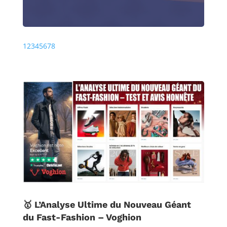
Précédente
Prochaine
1
2
3
4
5
6
7
8
🥇 L’Analyse Ultime du Nouveau Géant
du Fast-Fashion – Voghion