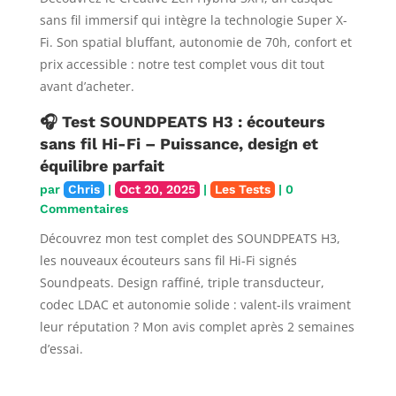
sans fil immersif qui intègre la technologie Super X-
Fi. Son spatial bluffant, autonomie de 70h, confort et
prix accessible : notre test complet vous dit tout
avant d’acheter.
🎧 Test SOUNDPEATS H3 : écouteurs
sans fil Hi-Fi – Puissance, design et
équilibre parfait
par
Chris
|
Oct 20, 2025
|
Les Tests
| 0
Commentaires
Découvrez mon test complet des SOUNDPEATS H3,
les nouveaux écouteurs sans fil Hi-Fi signés
Soundpeats. Design raffiné, triple transducteur,
codec LDAC et autonomie solide : valent-ils vraiment
leur réputation ? Mon avis complet après 2 semaines
d’essai.