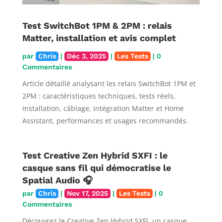
Test SwitchBot 1PM & 2PM : relais
Matter, installation et avis complet
par
Chris
|
Déc 3, 2025
|
Les Tests
| 0
Commentaires
Article détaillé analysant les relais SwitchBot 1PM et
2PM : caractéristiques techniques, tests réels,
installation, câblage, intégration Matter et Home
Assistant, performances et usages recommandés.
Test Creative Zen Hybrid SXFI : le
casque sans fil qui démocratise le
Spatial Audio 🎧
par
Chris
|
Nov 17, 2025
|
Les Tests
| 0
Commentaires
Découvrez le Creative Zen Hybrid SXFI, un casque