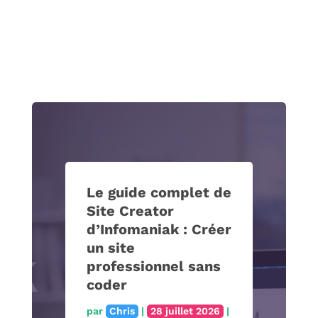
Test et Avis Fifine
K688 : Le micro
dynamique hybride
USB/XLR
par
Chris
|
5 juillet 2026
|