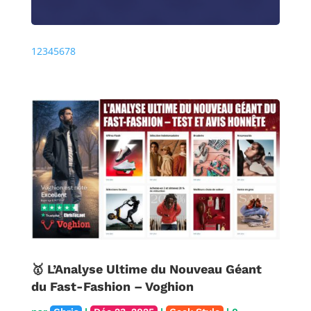
Précédente
Prochaine
1
2
3
4
5
6
7
8
🥇 L’Analyse Ultime du Nouveau Géant
du Fast-Fashion – Voghion