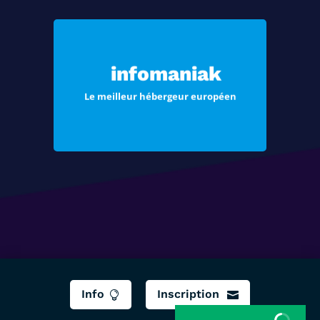
Choisissez Infomaniak, le meilleur
hébergement pour vos sites Web et
infomaniak
vos e-mails
Le meilleur hébergeur européen
Voir les offres
Info
Inscription

