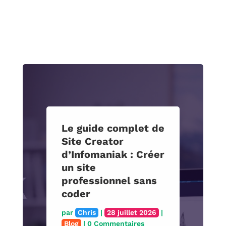
Le guide complet de
Site Creator
d’Infomaniak : Créer
un site
professionnel sans
coder
par
Chris
|
28 juillet 2026
|
Blog
| 0 Commentaires