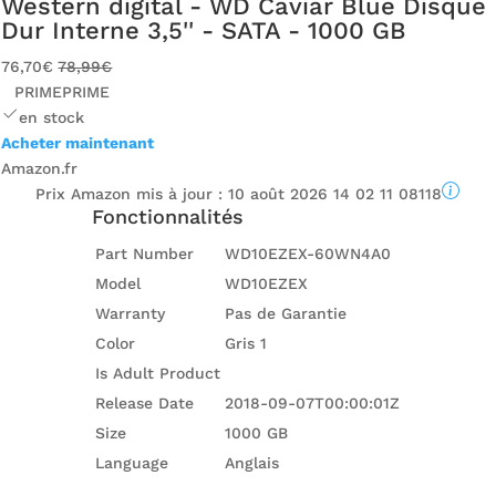
Western digital - WD Caviar Blue Disque
Dur Interne 3,5'' - SATA - 1000 GB
76,70€
78,99€
PRIME
PRIME
en stock
Acheter maintenant
Amazon.fr
Prix ​​Amazon mis à jour :
10 août 2026 14 02 11 08118
Fonctionnalités
Part Number
WD10EZEX-60WN4A0
Model
WD10EZEX
Warranty
Pas de Garantie
Color
Gris 1
Is Adult Product
Release Date
2018-09-07T00:00:01Z
Size
1000 GB
Language
Anglais