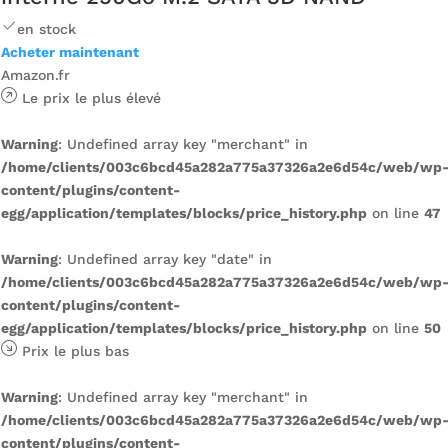
en stock
Acheter maintenant
Amazon.fr
Le prix le plus élevé
Warning
: Undefined array key "merchant" in
/home/clients/003c6bcd45a282a775a37326a2e6d54c/web/wp
content/plugins/content-
egg/application/templates/blocks/price_history.php
on line
47
Warning
: Undefined array key "date" in
/home/clients/003c6bcd45a282a775a37326a2e6d54c/web/wp
content/plugins/content-
egg/application/templates/blocks/price_history.php
on line
50
Prix ​​le plus bas
Warning
: Undefined array key "merchant" in
/home/clients/003c6bcd45a282a775a37326a2e6d54c/web/wp
content/plugins/content-