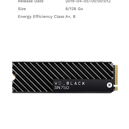
Release Date
2019-04-05T00:00:01Z
Size
8/128 Go
Energy Efficiency Class
A+, B