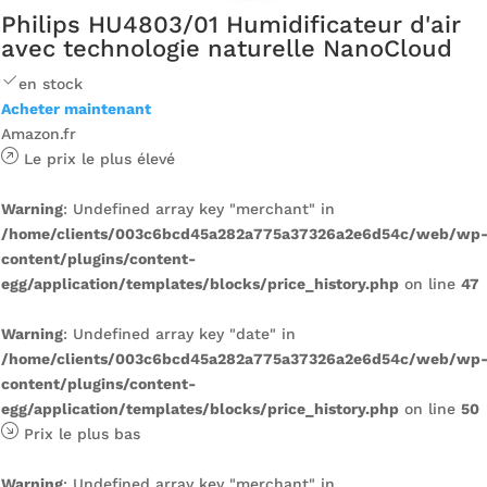
Philips HU4803/01 Humidificateur d'air
avec technologie naturelle NanoCloud
en stock
Acheter maintenant
Amazon.fr
Le prix le plus élevé
Warning
: Undefined array key "merchant" in
/home/clients/003c6bcd45a282a775a37326a2e6d54c/web/wp
content/plugins/content-
egg/application/templates/blocks/price_history.php
on line
47
Warning
: Undefined array key "date" in
/home/clients/003c6bcd45a282a775a37326a2e6d54c/web/wp
content/plugins/content-
egg/application/templates/blocks/price_history.php
on line
50
Prix ​​le plus bas
Warning
: Undefined array key "merchant" in