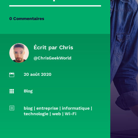
0 Commentaires
Écrit par
Chris
@ChrisGeekWorld
20 août 2020

Blog

b
blog
|
entreprise
|
informatique
|
technologie
|
web
|
Wi-Fi