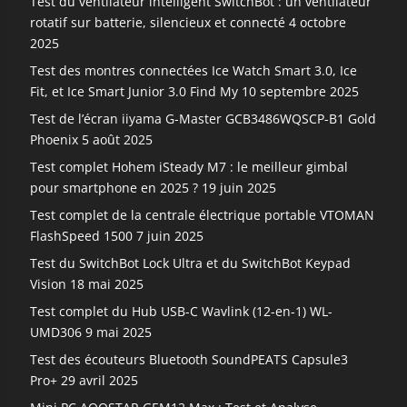
Test du ventilateur intelligent SwitchBot : un ventilateur
rotatif sur batterie, silencieux et connecté
4 octobre
2025
Test des montres connectées Ice Watch Smart 3.0, Ice
Fit, et Ice Smart Junior 3.0 Find My
10 septembre 2025
Test de l’écran iiyama G-Master GCB3486WQSCP-B1 Gold
Phoenix
5 août 2025
Test complet Hohem iSteady M7 : le meilleur gimbal
pour smartphone en 2025 ?
19 juin 2025
Test complet de la centrale électrique portable VTOMAN
FlashSpeed 1500
7 juin 2025
Test du SwitchBot Lock Ultra et du SwitchBot Keypad
Vision
18 mai 2025
Test complet du Hub USB-C Wavlink (12-en-1) WL-
UMD306
9 mai 2025
Test des écouteurs Bluetooth SoundPEATS Capsule3
Pro+
29 avril 2025