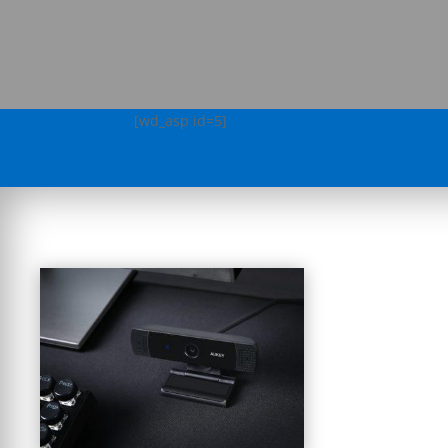
[wd_asp id=5]